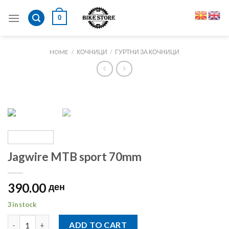
Skip
0
to
content
HOME
/
КОЧНИЦИ
/
ГУРТНИ ЗА КОЧНИЦИ
Jagwire MTB sport 70mm
390.00
ден
3 in stock
Jagwire MTB sport 70mm quantity
ADD TO CART