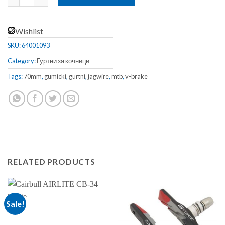
Wishlist
SKU:
64001093
Category:
Гуртни за кочници
Tags:
70mm
,
gumicki
,
gurtni
,
jagwire
,
mtb
,
v-brake
RELATED PRODUCTS
Sale!