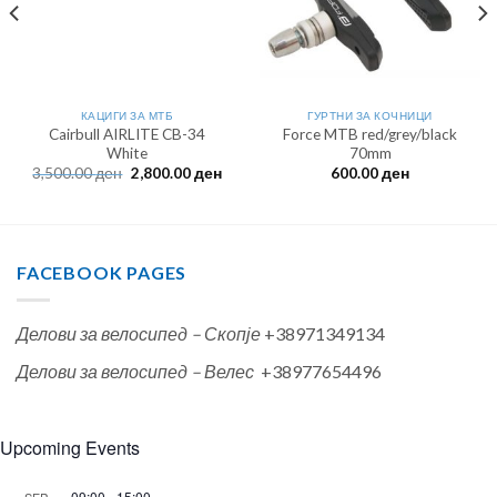
КАЦИГИ ЗА МТБ
ГУРТНИ ЗА КОЧНИЦИ
Cairbull AIRLITE CB-34
Force MTB red/grey/black
White
70mm
Original
Current
3,500.00
ден
2,800.00
ден
600.00
ден
price
price
was:
is:
3,500.00 ден.
2,800.00 ден.
FACEBOOK PAGES
Делови за велосипед – Скопје
+38971349134
Делови за велосипед – Велес
+38977654496
Upcoming Events
09:00
-
15:00
SEP