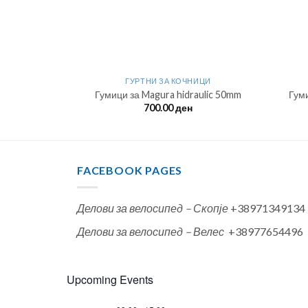
ИЦИ
ГУРТНИ ЗА КОЧНИЦИ
t 70mm
Гумици за Magura hidraulic 50mm
Гуми
700.00
ден
FACEBOOK PAGES
Делови за велосипед – Скопје
+38971349134
Делови за велосипед – Велес
+38977654496
Upcoming Events