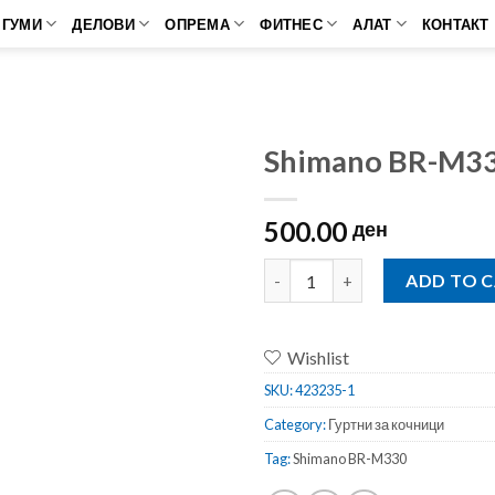
ГУМИ
ДЕЛОВИ
ОПРЕМА
ФИТНЕС
АЛАТ
КОНТАКТ
Shimano BR-M3
500.00
ден
Shimano BR-M330 70mm quant
ADD TO 
Wishlist
SKU:
423235-1
Category:
Гуртни за кочници
Tag:
Shimano BR-M330