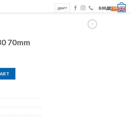
0
0.00
ДЕН
30 70mm
ity
CART