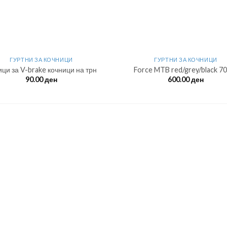
ГУРТНИ ЗА КОЧНИЦИ
ГУРТНИ ЗА КОЧНИЦИ
ци за V-brake кочници на трн
Force MTB red/grey/black 
90.00
ден
600.00
ден