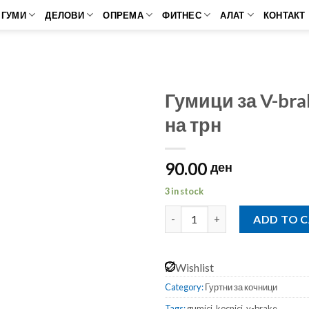
ГУМИ
ДЕЛОВИ
ОПРЕМА
ФИТНЕС
АЛАТ
КОНТАКТ
Гумици за V-br
на трн
90.00
ден
3 in stock
Гумици за V-brake кочници на
ADD TO 
Wishlist
Category:
Гуртни за кочници
Tags:
gumici
,
kocnici
,
v-brake