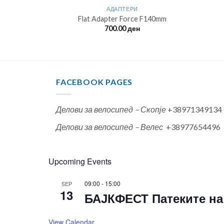
НИЦИ
АДАПТЕРИ
 3x9s
Flat Adapter Force F140mm
н
700.00
ден
FACEBOOK PAGES
Делови за велосипед – Скопје
+38971349134
Делови за велосипед – Велес
+38977654496
Upcoming Events
09:00
-
15:00
SEP
13
БАЈКФЕСТ Патеките на 
View Calendar