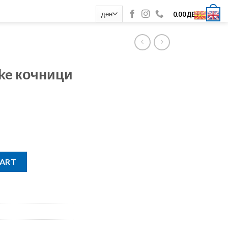
0
0.00
ДЕН
ake кочници
 трн quantity
CART