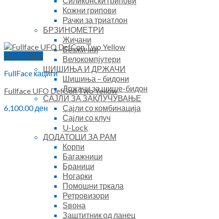
Силиконски грипови
Кожни грипови
Рачки за триатлон
БРЗИНОМЕТРИ
Жичани
Безжични
Quick View
Велокомпјутери
ШИШИЊА И ДРЖАЧИ
FullFace кациги
Шишиња – бидони
Држачи за шише-бидон
Fullface UFO DefCon Two Yellow
САЈЛИ ЗА ЗАКЛУЧУВАЊЕ
Сајли со комбинација
6,100.00
ден
Сајли со клуч
U-Lock
ДОДАТОЦИ ЗА РАМ
Корпи
Багажници
Браници
Ногарки
Помошни тркала
Ретровизори
Ѕвона
Заштитник од ланец