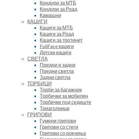
Кондури за МТБ
Кондури за Роад
Камашни
КАЦИГИ
Кациги за МТБ
Кациги за Роад
Кациги за тротинет
FullFace кациги
Детски кациги
СВЕТЛА
Предни и задни
Предни светла
Задни светла
ТОРБИЦИ
Торби за багажник
Торбички за мобилен
Торбички под седиште
Триаголници
ГРИПОВИ
Гумени грипови
Грипови со стеги
Грипови со рокчиња