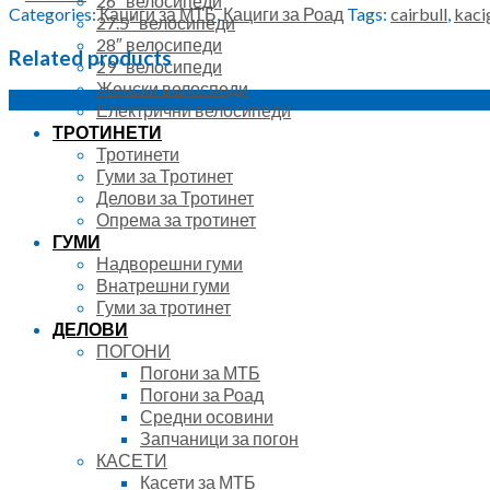
26″ велосипеди
Categories:
Кациги за МТБ
,
Кациги за Роад
Tags:
cairbull
,
kaci
27.5″ велосипеди
28″ велосипеди
Related products
29″ велосипеди
Женски велоспеди
Sale!
Електрични велосипеди
ТРОТИНЕТИ
Тротинети
Гуми за Тротинет
Делови за Тротинет
Опрема за тротинет
ГУМИ
Надворешни гуми
Внатрешни гуми
Гуми за тротинет
ДЕЛОВИ
ПОГОНИ
Погони за МТБ
Погони за Роад
Средни осовини
Запчаници за погон
КАСЕТИ
Касети за МТБ