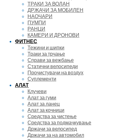
ТРАКИ ЗА ВОЛАН
ДРЖАЧИ ЗА МОБИЛЕН
НАОЧАРИ
ПУМПИ
РАНЦИ
КАМЕРИ И ДРОНОВИ
ФИТНЕС
Тежини и шипки
Траки за трчање
Справи за вежбање
Статични велосипеди
Прочистувачи на воздух
Суплементи
АЛАТ
Клучеви
Алат за гуми
Алат за ланец
Алат за кочници
Средства за чистење
Средства за подмачкување
Држачи за велосипед
Држачи за на автомобил