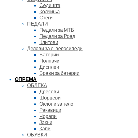
Седишта
Колчиња
Стеги
ПЕДАЛИ
Педали за МТБ
Педали за Роад
Клитови
Делови за е-велосипеди
Батерии
Полначи
Дисплеи
Брави за батерии
ОПРЕМА
ОБЛЕКА
Дресови
Шорцеви
Оклопи за тело
Ракавици
Чорапи
Јакни
Капи
ОБУВКИ