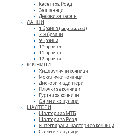
Касети за Роад
Запчаници
Делови за касети
ЛАНЦИ
1 брзина (singlespeed)
7-8 брзини
9 брзини
10 брзини
11 брзини
12 брзини
КОЧНИЦИ
Хидраулични кочници
Механички кочници
Дискови и адаптери
Плочки за кочници
Гуртни за кочници
Сајли и кошулици
ШАЛТЕРИ
Шалтери за МТБ
Шалтери за Роад
Интегрирани шалтери со кочници
Сајли и кошулици