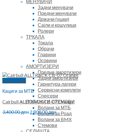
МЕНУВАЧИ
Задни менувачи
Предни менувачи
Држачи (ушки)
Сајли и кошулици
Ролери
ТРКАЛА
Тркала
Обрачи
Главини
Осовини
АМОРТИЗЕРИ
Предни амортизери
Задни амортизери
Quick View
Гарнитура лагери
Сервисни комплети
Кациги за МТБ
Спејсери
ВОЛАНИ И СТЕМОВИ
Cairbull ALLTRACK CB-07 Orange
Волани за МТБ
Original
Current
3,400.00
ден
2,800.00
ден
Волани за Роад
price
price
Волани за BMX
was:
is:
Стемови
3,400.00 ден.
2,800.00 ден.
СЕДИШТА