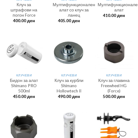
Клуч за
Мултифункционален
Мултифункционале
штрафови на
алат со клуч за
алат
погон Force
ланец
410.00
ден
400.00
ден
405.00
ден
КЛУЧЕВИ
КЛУЧЕВИ
КЛУЧЕВИ
Бидон за алат
Клуч за курбли
Клуч за главина
Shimano PRO
Shimano
Freewheel HG
500ml
Hollowtech II
(Force)
450.00
ден
490.00
ден
500.00
ден