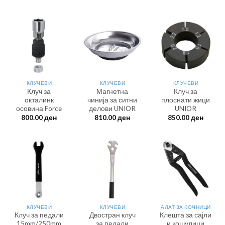
КЛУЧЕВИ
КЛУЧЕВИ
КЛУЧЕВИ
Клуч за
Магнетна
Клуч за
окталинк
чинија за ситни
плоснати жици
осовина Force
делови UNIOR
UNIOR
800.00
ден
810.00
ден
850.00
ден
КЛУЧЕВИ
КЛУЧЕВИ
АЛАТ ЗА КОЧНИЦИ
Клуч за педали
Двостран клуч
Клешта за сајли
15mm/250mm
за педали
и кошулици