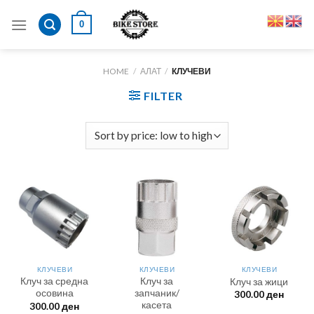
Skip
0
to
content
HOME
/
АЛАТ
/
КЛУЧЕВИ
FILTER
КЛУЧЕВИ
КЛУЧЕВИ
КЛУЧЕВИ
Клуч за средна
Клуч за
Клуч за жици
осовина
запчаник/
300.00
ден
касета
300.00
ден