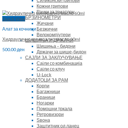
Силиконски грипови
Кожни грипови
Рачки за триатлон
БРЗИНОМЕТРИ
Quick View
Жичани
Безжични
Алат за кочници
Велокомпјутери
Хидраулично минерално масло 60ml
ШИШИЊА И ДРЖАЧИ
Шишиња – бидони
500.00
ден
Држачи за шише-бидон
САЈЛИ ЗА ЗАКЛУЧУВАЊЕ
Сајли со комбинација
Сајли со клуч
U-Lock
ДОДАТОЦИ ЗА РАМ
Корпи
Багажници
Браници
Ногарки
Помошни тркала
Ретровизори
Ѕвона
Заштитник од ланец