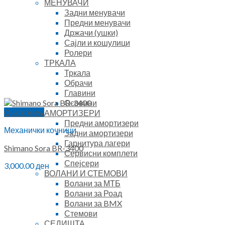
МЕНУВАЧИ
Задни менувачи
Предни менувачи
Држачи (ушки)
Сајли и кошулици
Ролери
ТРКАЛА
Тркала
Обрачи
Главини
Осовини
Quick View
АМОРТИЗЕРИ
Предни амортизери
Механички кочници
Задни амортизери
Гарнитура лагери
Shimano Sora BR-3400
Сервисни комплети
Спејсери
3,000.00
ден
ВОЛАНИ И СТЕМОВИ
Волани за МТБ
Волани за Роад
Волани за BMX
Стемови
СЕДИШТА