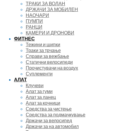
ТРАКИ ЗА ВОЛАН
ДРЖАЧИ ЗА МОБИЛЕН
НАОЧАРИ
ПУМПИ
РАНЦИ
КАМЕРИ И ДРОНОВИ
ФИТНЕС
Тежини и шипки
Траки за трчање
Справи за вежбање
Статични велосипеди
Прочистувачи на воздух
Суплементи
АЛАТ
Клучеви
Алат за гуми
Алат за ланец
Алат за кочници
Средства за чистење
Средства за подмачкување
Држачи за велосипед
Држачи за на автомобил