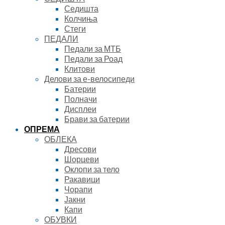
Седишта
Колчиња
Стеги
ПЕДАЛИ
Педали за МТБ
Педали за Роад
Клитови
Делови за е-велосипеди
Батерии
Полначи
Дисплеи
Брави за батерии
ОПРЕМА
ОБЛЕКА
Дресови
Шорцеви
Оклопи за тело
Ракавици
Чорапи
Јакни
Капи
ОБУВКИ