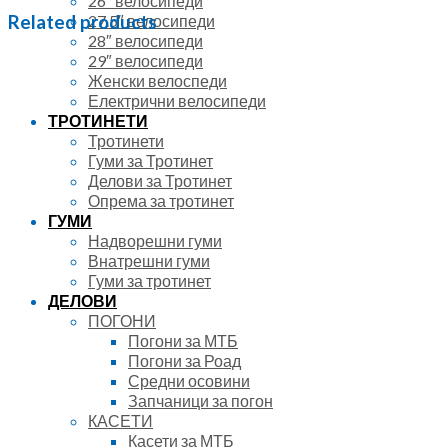
26″ велосипеди
27.5″ велосипеди
Related products
28″ велосипеди
29″ велосипеди
Женски велоспеди
Електрични велосипеди
ТРОТИНЕТИ
Тротинети
Гуми за Тротинет
Делови за Тротинет
Опрема за тротинет
ГУМИ
Надворешни гуми
Внатрешни гуми
Гуми за тротинет
ДЕЛОВИ
ПОГОНИ
Погони за МТБ
Погони за Роад
Средни осовини
Запчаници за погон
КАСЕТИ
Касети за МТБ