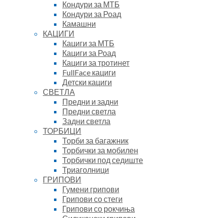
Кондури за МТБ
Кондури за Роад
Камашни
КАЦИГИ
Кациги за МТБ
Кациги за Роад
Кациги за тротинет
FullFace кациги
Детски кациги
СВЕТЛА
Предни и задни
Предни светла
Задни светла
ТОРБИЦИ
Торби за багажник
Торбички за мобилен
Торбички под седиште
Триаголници
ГРИПОВИ
Гумени грипови
Грипови со стеги
Грипови со рокчиња