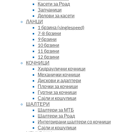
Касети за Роад
Запчаници
Делови за касети
ЛАНЦИ
1 брзина (singlespeed)
7-8 брзини
9 брзини
10 брзини
11 брзини
12 брзини
КОЧНИЦИ
Хидраулични кочници
Механички кочници
Дискови и адаптери
Плочки за кочници
Гуртни за кочници
Сајли и кошулици
ШАЛТЕРИ
Шалтери за МТБ
Шалтери за Роад
Интегрирани шалтери со кочници
Сајли и кошулици