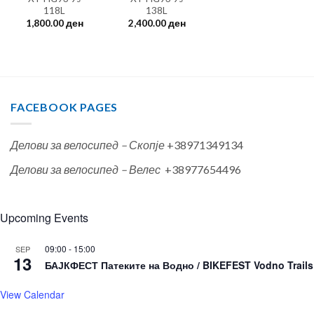
118L
138L
1,800.00
ден
2,400.00
ден
FACEBOOK PAGES
Делови за велосипед – Скопје
+38971349134
Делови за велосипед – Велес
+38977654496
Upcoming Events
09:00
-
15:00
SEP
13
БАЈКФЕСТ Патеките на Водно / BIKEFEST Vodno Trails
View Calendar