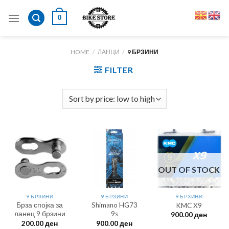
Skip
0
to
content
HOME
/
ЛАНЦИ
/
9 БРЗИНИ
FILTER
OUT OF STOCK
9 БРЗИНИ
9 БРЗИНИ
9 БРЗИНИ
Брза спојка за
Shimano HG73
KMC X9
ланец 9 брзини
9s
900.00
ден
200.00
ден
900.00
ден