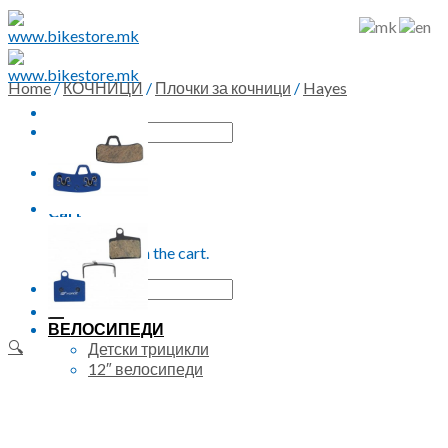
Skip
to
content
Home
/
КОЧНИЦИ
/
Плочки за кочници
/
Hayes
Search
for:
0
Cart
No products in the cart.
Search
for:
ВЕЛОСИПЕДИ
🔍
Детски трицикли
12″ велосипеди
16″ велосипеди
20″ велосипеди
24″ велосипеди