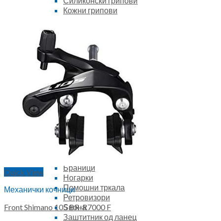
Силиконски грипови
Кожни грипови
Рачки за триатлон
БРЗИНОМЕТРИ
Жичани
Безжични
Велокомпјутери
ШИШИЊА И ДРЖАЧИ
Шишиња – бидони
Држачи за шише-бидон
САЈЛИ ЗА ЗАКЛУЧУВАЊЕ
Сајли со комбинација
Сајли со клуч
U-Lock
ДОДАТОЦИ ЗА РАМ
Корпи
Багажници
Браници
Quick View
Ногарки
Помошни тркала
Механички кочници
Ретровизори
Front Shimano 105 BR-R7000 F
Ѕвона
Заштитник од ланец