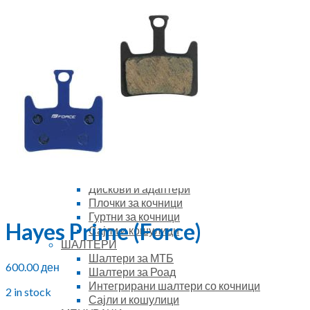
Касети за Роад
Запчаници
Делови за касети
ЛАНЦИ
1 брзина (singlespeed)
7-8 брзини
9 брзини
10 брзини
11 брзини
12 брзини
КОЧНИЦИ
Хидраулични кочници
Механички кочници
Дискови и адаптери
Плочки за кочници
Гуртни за кочници
Hayes Prime (Force)
Сајли и кошулици
ШАЛТЕРИ
Шалтери за МТБ
600.00
ден
Шалтери за Роад
Интегрирани шалтери со кочници
2 in stock
Сајли и кошулици