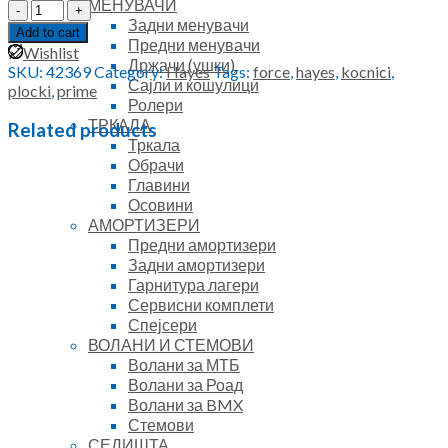
МЕНУВАЧИ
Hayes
Задни менувачи
Prime
Add to cart
Предни менувачи
(Force)
Wishlist
Држачи (ушки)
quantity
SKU:
42369
Category:
Hayes
Tags:
force
,
hayes
,
kocnici
,
Сајли и кошулици
plocki
,
prime
Ролери
ТРКАЛА
Related products
Тркала
Обрачи
Главини
Осовини
АМОРТИЗЕРИ
Предни амортизери
Задни амортизери
Гарнитура лагери
Сервисни комплети
Спејсери
ВОЛАНИ И СТЕМОВИ
Волани за МТБ
Волани за Роад
Волани за BMX
Стемови
СЕДИШТА