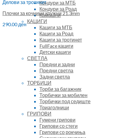
Делови за тротинет
Кондури за МТБ
Кондури за Роад
Плочки за кочници кружни 21.3mm
Камашни
КАЦИГИ
290.00
ден
Кациги за МТБ
Кациги за Роад
Кациги за тротинет
FullFace кациги
Детски кациги
СВЕТЛА
Предни и задни
Предни светла
Задни светла
ТОРБИЦИ
Торби за багажник
Торбички за мобилен
Торбички под седиште
Триаголници
ГРИПОВИ
Гумени грипови
Грипови со стеги
Грипови со рокчиња