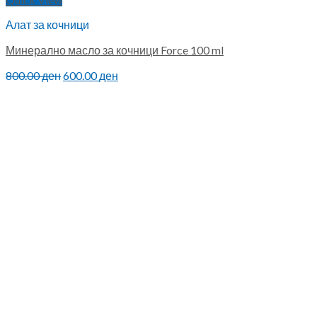
Алат за кочници
Минерално масло за кочници Force 100 ml
Original
Current
800.00
ден
600.00
ден
price
price
was:
is:
800.00 ден.
600.00 ден.