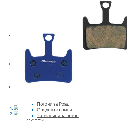
26″ велосипеди
27.5″ велосипеди
28″ велосипеди
29″ велосипеди
Женски велоспеди
Електрични велосипеди
ТРОТИНЕТИ
Тротинети
Гуми за Тротинет
Делови за Тротинет
Опрема за тротинет
ГУМИ
Надворешни гуми
Внатрешни гуми
Гуми за тротинет
ДЕЛОВИ
ПОГОНИ
Погони за МТБ
Погони за Роад
Средни осовини
Запчаници за погон
КАСЕТИ
Касети за МТБ