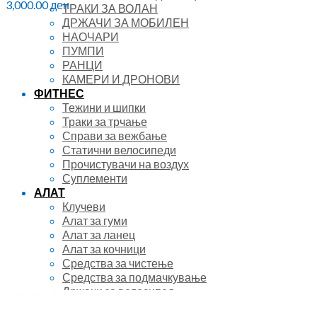
3,000.00
ден
ТРАКИ ЗА ВОЛАН
ДРЖАЧИ ЗА МОБИЛЕН
НАОЧАРИ
ПУМПИ
РАНЦИ
КАМЕРИ И ДРОНОВИ
ФИТНЕС
Тежини и шипки
Траки за трчање
Справи за вежбање
Статични велосипеди
Прочистувачи на воздух
Суплементи
АЛАТ
Клучеви
Алат за гуми
Алат за ланец
Алат за кочници
Средства за чистење
Средства за подмачкување
Држачи за велосипед
Држачи за на автомобил