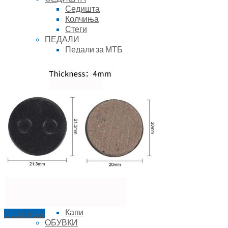
Седишта
Колчиња
Стеги
ПЕДАЛИ
Педали за МТБ
Педали за Роад
Клитови
Делови за е-велосипеди
Батерии
Полначи
Дисплеи
Брави за батерии
ОПРЕМА
ОБЛЕКА
Дресови
Шорцеви
Оклопи за тело
Ракавици
Чорапи
Јакни
Капи
Quick View
ОБУВКИ