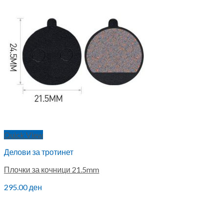
Тренажери за велосипед
КОНТАКТ
0.00
ден
0
No products in the cart.
Quick View
Делови за тротинет
Плочки за кочници 21.5mm
295.00
ден