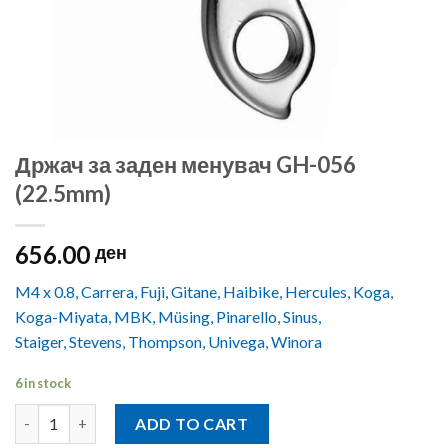
Држач за заден менувач GH-056
(22.5mm)
656.00
ден
M4 x 0.8, Carrera, Fuji, Gitane, Haibike, Hercules, Koga,
Koga-Miyata, MBK, Müsing, Pinarello, Sinus,
Staiger, Stevens, Thompson, Univega, Winora
6 in stock
Држач за заден менувач GH-056 (22.5mm) quantity
ADD TO CART