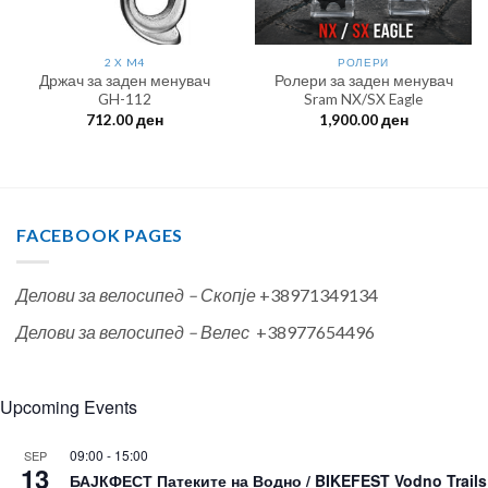
2 X M4
РОЛЕРИ
Држач за заден менувач
Ролери за заден менувач
GH-112
Sram NX/SX Eagle
712.00
ден
1,900.00
ден
FACEBOOK PAGES
Делови за велосипед – Скопје
+38971349134
Делови за велосипед – Велес
+38977654496
Upcoming Events
09:00
-
15:00
SEP
13
БАЈКФЕСТ Патеките на Водно / BIKEFEST Vodno Trails