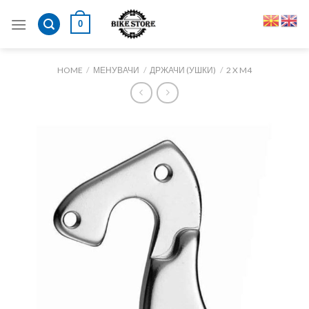
Skip
0
to
content
HOME
/
МЕНУВАЧИ
/
ДРЖАЧИ (УШКИ)
/
2 X M4