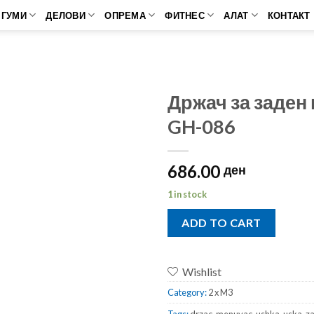
ГУМИ
ДЕЛОВИ
ОПРЕМА
ФИТНЕС
АЛАТ
КОНТАКТ
Држач за заден
GH-086
686.00
ден
1 in stock
ADD TO CART
Wishlist
Category:
2 x M3
Tags:
drzac
,
menuvac
,
ushka
,
uska
,
z