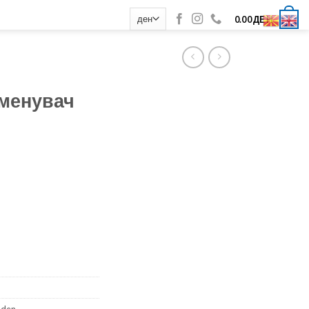
0
0.00
ДЕН
 менувач
aden