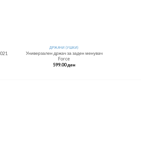
ДРЖАЧИ (УШКИ)
Универзален држач за заден менувач
-021
Force
599.00
ден