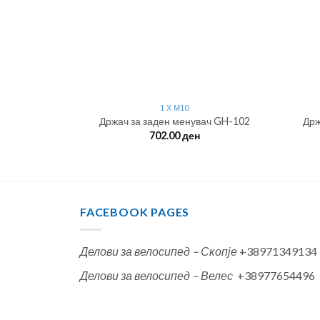
1 Х М10
ач GH-259
Држач за заден менувач GH-102
Држ
702.00
ден
FACEBOOK PAGES
Делови за велосипед – Скопје
+38971349134
Делови за велосипед – Велес
+38977654496