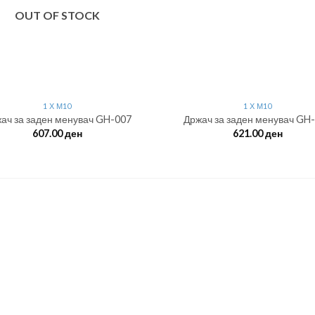
OUT OF STOCK
1 Х М10
1 Х М10
ач за заден менувач GH-007
Држач за заден менувач GH
607.00
ден
621.00
ден