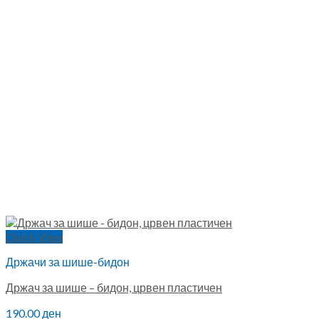
Quick View
Држачи за шише-бидон
Држач за шише – бидон, црвен пластичен
190.00
ден