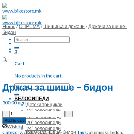
Skip
to
content
Home
/
ОПРЕМА
/
Шишиња и држачи
/
Држачи за шише-
бидон
Search
for:
0
🔍
Cart
No products in the cart.
Држач за шише – бидон
Search
for:
ВЕЛОСИПЕДИ
300.00
ден
Детски трицикли
12″ велосипеди
Држач
16″ велосипеди
за
Add to cart
20″ велосипеди
шише
Wishlist
24″ велосипеди
-
Category:
Држачи за шише-бидон
Tags:
aluminski
,
bidon
,