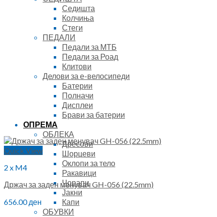
Седишта
Колчиња
Стеги
ПЕДАЛИ
Педали за МТБ
Педали за Роад
Клитови
Делови за е-велосипеди
Батерии
Полначи
Дисплеи
Брави за батерии
ОПРЕМА
ОБЛЕКА
Дресови
Quick View
Шорцеви
Оклопи за тело
2 x M4
Ракавици
Чорапи
Држач за заден менувач GH-056 (22.5mm)
Јакни
Капи
656.00
ден
ОБУВКИ