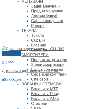
МЕНУВАЧИ
Задни менувачи
Предни менувачи
Држачи (ушки)
Сајли и кошулици
Ролери
ТРКАЛА
Тркала
Обрачи
Главини
Осовини
Quick View
АМОРТИЗЕРИ
Предни амортизери
2 x M4
Задни амортизери
Гарнитура лагери
Држач за заден менувач GH-082
Сервисни комплети
Спејсери
682.00
ден
ВОЛАНИ И СТЕМОВИ
Волани за МТБ
Волани за Роад
Волани за BMX
Стемови
СЕДИШТА