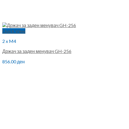
Quick View
2 x M4
Држач за заден менувач GH-256
856.00
ден