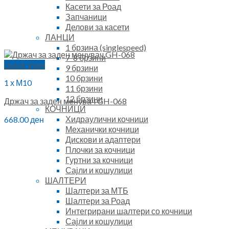
Касети за Роад
Запчаници
Делови за касети
ЛАНЦИ
1 брзина (singlespeed)
7-8 брзини
Quick View
9 брзини
10 брзини
1 х М10
11 брзини
12 брзини
Држач за заден менувач GH-068
КОЧНИЦИ
Хидраулични кочници
668.00
ден
Механички кочници
Дискови и адаптери
Плочки за кочници
Гуртни за кочници
Сајли и кошулици
ШАЛТЕРИ
Шалтери за МТБ
Шалтери за Роад
Интегрирани шалтери со кочници
Сајли и кошулици