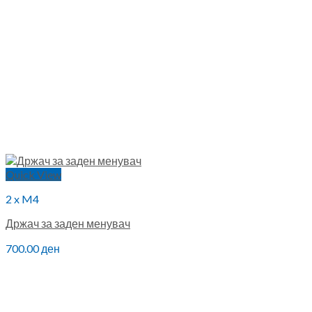
Quick View
2 x M4
Држач за заден менувач
700.00
ден