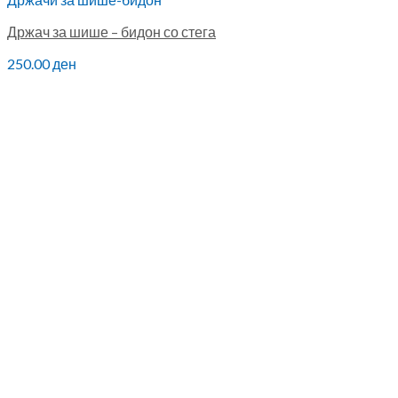
Држач за шише – бидон со стега
250.00
ден