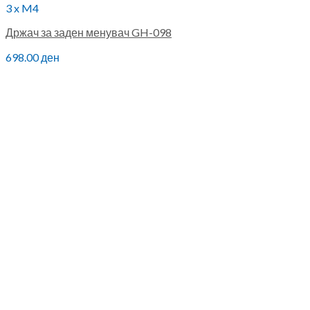
3 x M4
Држач за заден менувач GH-098
698.00
ден