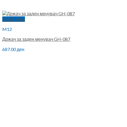
Quick View
M12
Држач за заден менувач GH-087
687.00
ден