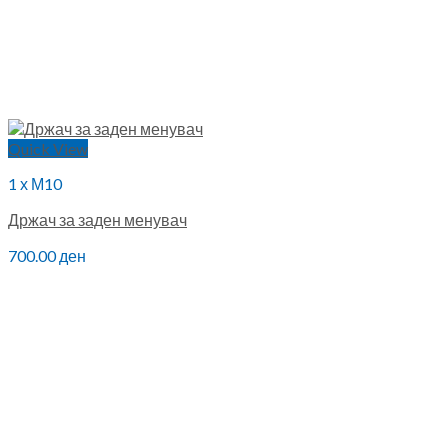
Quick View
1 х М10
Држач за заден менувач
700.00
ден