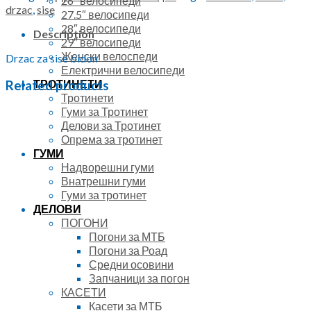
26″ велосипеди
бидон
drzac
,
sise
27.5″ велосипеди
quantity
28″ велосипеди
Description
29″ велосипеди
Женски велоспеди
Drzac za sise bidon
Електрични велосипеди
ТРОТИНЕТИ
Related products
Тротинети
Гуми за Тротинет
Делови за Тротинет
Опрема за тротинет
ГУМИ
Надворешни гуми
Внатрешни гуми
Гуми за тротинет
ДЕЛОВИ
ПОГОНИ
Погони за МТБ
Погони за Роад
Средни осовини
Запчаници за погон
КАСЕТИ
Касети за МТБ