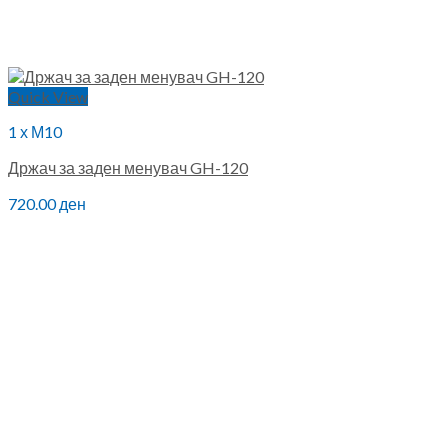
Quick View
1 х М10
Држач за заден менувач GH-120
720.00
ден