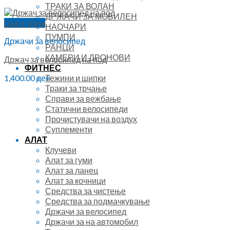
ТРАКИ ЗА ВОЛАН
ДРЖАЧИ ЗА МОБИЛЕН
Quick View
НАОЧАРИ
ПУМПИ
Држачи за велосипед
РАНЦИ
КАМЕРИ И ДРОНОВИ
Држач за велосипед на под
ФИТНЕС
Тежини и шипки
1,400.00
ден
Траки за трчање
Справи за вежбање
Статични велосипеди
Прочистувачи на воздух
Суплементи
АЛАТ
Клучеви
Алат за гуми
Алат за ланец
Алат за кочници
Средства за чистење
Средства за подмачкување
Држачи за велосипед
Држачи за на автомобил