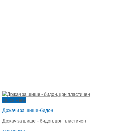
Quick View
Држачи за шише-бидон
Држач за шише – бидон, црн пластичен