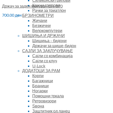
Силиконски грипови
Кожни грипови
Држач за заден менувач GH-070
Рачки за триатлон
700.00
ден
БРЗИНОМЕТРИ
Жичани
Безжични
Велокомпјутери
ШИШИЊА И ДРЖАЧИ
Шишиња – бидони
Држачи за шише-бидон
САЈЛИ ЗА ЗАКЛУЧУВАЊЕ
Сајли со комбинација
Сајли со клуч
U-Lock
ДОДАТОЦИ ЗА РАМ
Корпи
Багажници
Браници
Ногарки
Помошни тркала
Ретровизори
Ѕвона
Заштитник од ланец