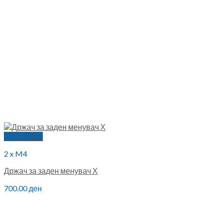
Quick View
2 x M4
Држач за заден менувач Х
700.00
ден