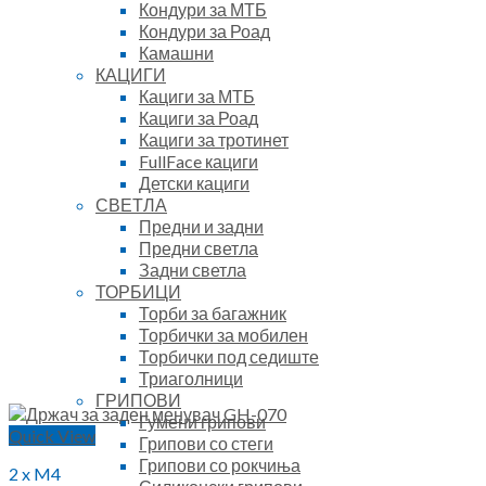
Кондури за МТБ
Кондури за Роад
Камашни
КАЦИГИ
Кациги за МТБ
Кациги за Роад
Кациги за тротинет
FullFace кациги
Детски кациги
СВЕТЛА
Предни и задни
Предни светла
Задни светла
ТОРБИЦИ
Торби за багажник
Торбички за мобилен
Торбички под седиште
Триаголници
ГРИПОВИ
Гумени грипови
Quick View
Грипови со стеги
Грипови со рокчиња
2 x M4