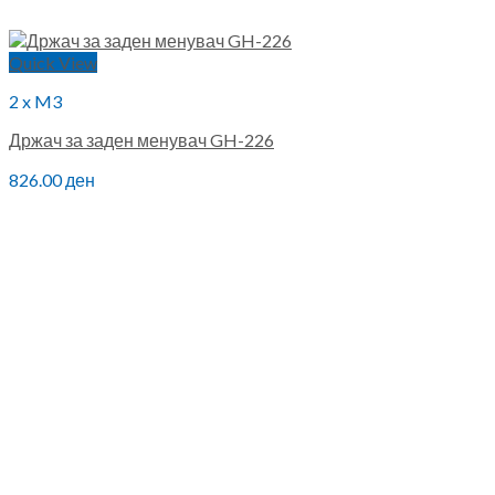
Quick View
2 x M3
Држач за заден менувач GH-226
826.00
ден