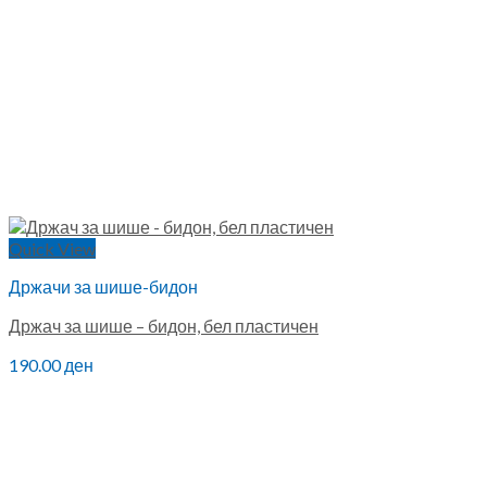
Quick View
Држачи за шише-бидон
Држач за шише – бидон, бел пластичен
190.00
ден