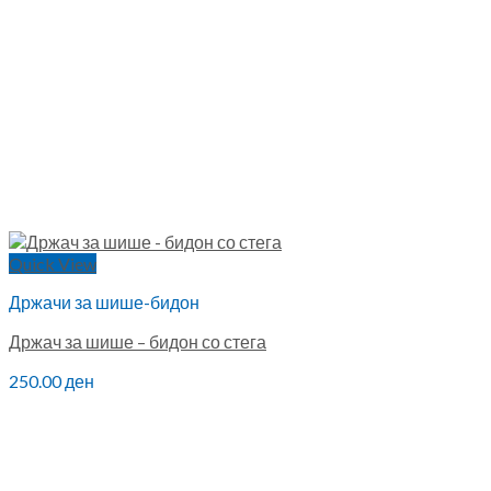
Quick View
Држачи за шише-бидон
Држач за шише – бидон со стега
250.00
ден