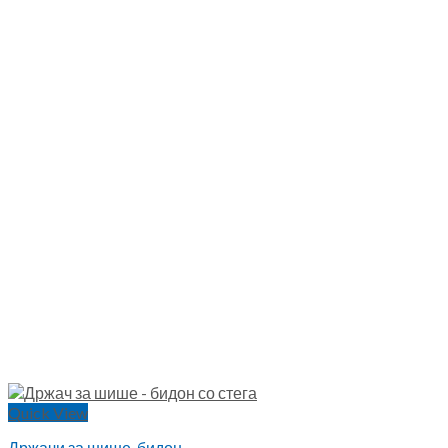
Quick View
Држачи за шише-бидон