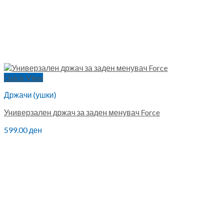
Quick View
Држачи (ушки)
Универзален држач за заден менувач Force
599.00
ден