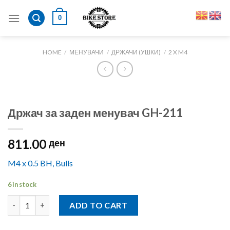
Skip
0
to
content
HOME
/
МЕНУВАЧИ
/
ДРЖАЧИ (УШКИ)
/
2 X M4
Држач за заден менувач GH-211
811.00
ден
M4 x 0.5 BH, Bulls
6 in stock
Држач за заден менувач GH-211 quantity
ADD TO CART