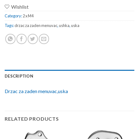
Wishlist
Category:
2 x M4
Tags:
drzac za zaden menuvac
,
ushka
,
uska
DESCRIPTION
Drzac za zaden menuvac,uska
RELATED PRODUCTS