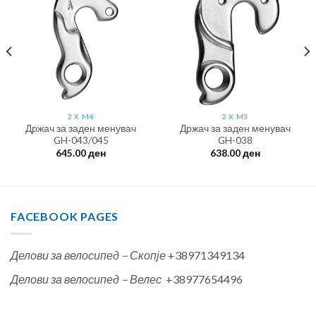
2 X M4
2 X M3
Држач за заден менувач
Држач за заден менувач
GH-043/045
GH-038
645.00
ден
638.00
ден
FACEBOOK PAGES
Делови за велосипед – Скопје
+38971349134
Делови за велосипед – Велес
+38977654496