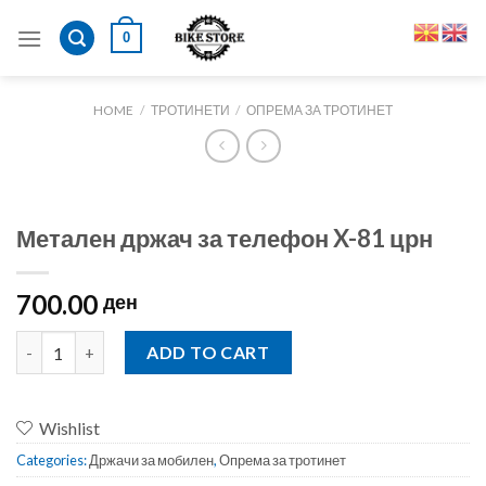
Skip
0
to
content
HOME
/
ТРОТИНЕТИ
/
ОПРЕМА ЗА ТРОТИНЕТ
Метален држач за телефон X-81 црн
700.00
ден
Метален држач за телефон X-81 црн quantity
ADD TO CART
Wishlist
Categories:
Држачи за мобилен
,
Опрема за тротинет