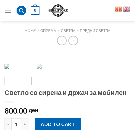
Skip
0
to
content
HOME
/
ОПРЕМА
/
СВЕТЛА
/
ПРЕДНИ СВЕТЛА
Светло со сирена и држач за мобилен
800.00
ден
Светло со сирена и држач за мобилен quantity
ADD TO CART