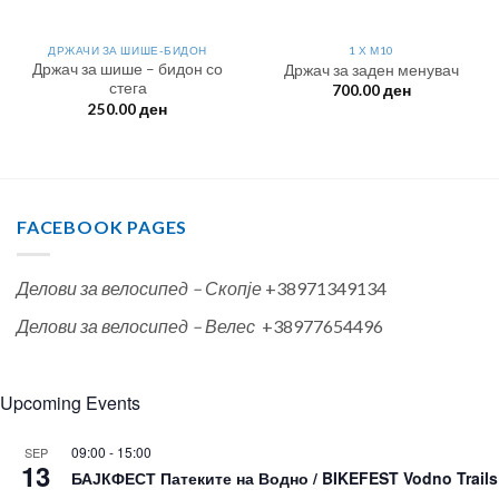
ДРЖАЧИ ЗА ШИШЕ-БИДОН
1 Х М10
Држач за шише – бидон со
Држач за заден менувач
стега
700.00
ден
250.00
ден
FACEBOOK PAGES
Делови за велосипед – Скопје
+38971349134
Делови за велосипед – Велес
+38977654496
Upcoming Events
09:00
-
15:00
SEP
13
БАЈКФЕСТ Патеките на Водно / BIKEFEST Vodno Trails