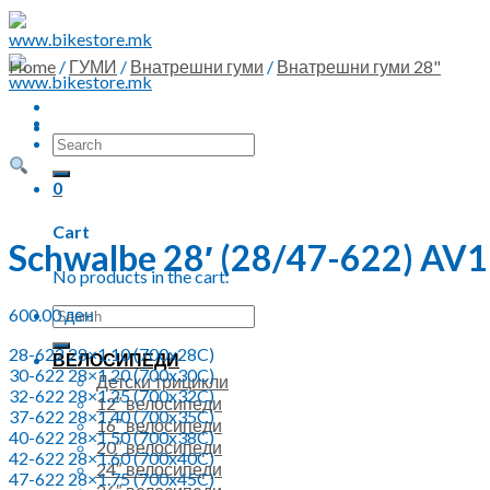
Skip
to
content
Home
/
ГУМИ
/
Внатрешни гуми
/
Внатрешни гуми 28"
Search
for:
0
Cart
Schwalbe 28′ (28/47-622) A
No products in the cart.
Search
600.00
ден
for:
28-622 28×1.10 (700x28C)
ВЕЛОСИПЕДИ
30-622 28×1.20 (700x30C)
Детски трицикли
32-622 28×1.25 (700x32C)
12″ велосипеди
37-622 28×1.40 (700x35C)
16″ велосипеди
40-622 28×1.50 (700x38C)
20″ велосипеди
42-622 28×1.60 (700x40C)
24″ велосипеди
47-622 28×1.75 (700x45C)