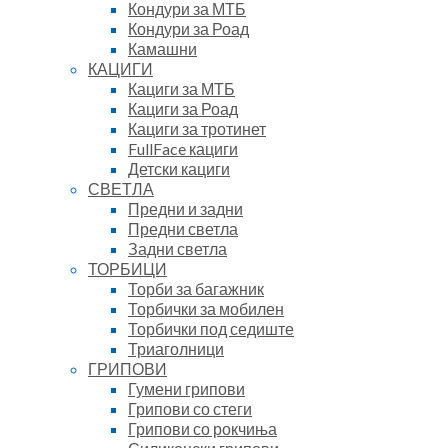
Кондури за МТБ
Кондури за Роад
Камашни
КАЦИГИ
Кациги за МТБ
Кациги за Роад
Кациги за тротинет
FullFace кациги
Детски кациги
СВЕТЛА
Предни и задни
Предни светла
Задни светла
ТОРБИЦИ
Торби за багажник
Торбички за мобилен
Торбички под седиште
Триаголници
ГРИПОВИ
Гумени грипови
Грипови со стеги
Грипови со рокчиња