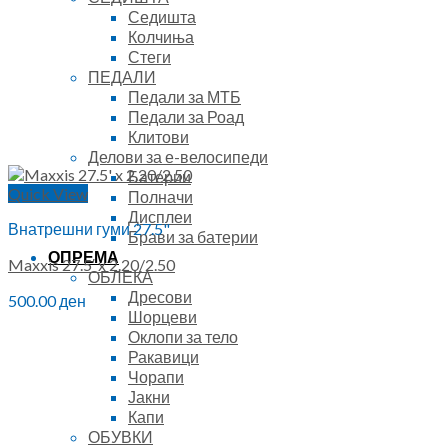
Седишта
Колчиња
Стеги
ПЕДАЛИ
Педали за МТБ
Педали за Роад
Клитови
Делови за е-велосипеди
Батерии
Quick View
Полначи
Дисплеи
Внатрешни гуми 27.5"
Брави за батерии
ОПРЕМА
Maxxis 27.5′ x 2.20/2.50
ОБЛЕКА
Дресови
500.00
ден
Шорцеви
Оклопи за тело
Ракавици
Чорапи
Јакни
Капи
ОБУВКИ