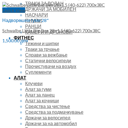
ТРАКИ ЗА ВОЛАН
ДРЖАЧИ ЗА МОБИЛЕН
Quick View
НАОЧАРИ
Надворешни гуми 28"
ПУМПИ
РАНЦИ
Schwalbe Little Big Ben 28×1.5 (40-622) 700x38C
КАМЕРИ И ДРОНОВИ
ФИТНЕС
1,500.00
ден
Тежини и шипки
Траки за трчање
Справи за вежбање
Статични велосипеди
Прочистувачи на воздух
Суплементи
АЛАТ
Клучеви
Алат за гуми
Алат за ланец
Алат за кочници
Средства за чистење
Средства за подмачкување
Држачи за велосипед
Држачи за на автомобил