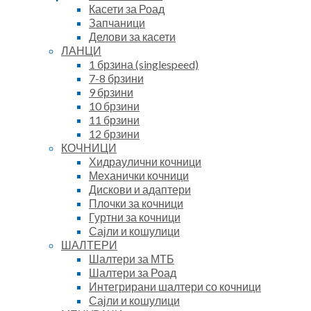
Касети за Роад
Запчаници
Делови за касети
ЛАНЦИ
1 брзина (singlespeed)
7-8 брзини
9 брзини
10 брзини
11 брзини
12 брзини
КОЧНИЦИ
Хидраулични кочници
Механички кочници
Дискови и адаптери
Плочки за кочници
Гуртни за кочници
Сајли и кошулици
ШАЛТЕРИ
Шалтери за МТБ
Шалтери за Роад
Интегрирани шалтери со кочници
Сајли и кошулици