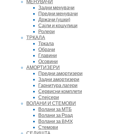
МЕНУВАЧИ
Задни менувачи
Предни менувачи
Држачи (ушки)
Сајли и кошулици
Ролери
ТРКАЛА
Тркала
Обрачи
Главини
Осовини
АМОРТИЗЕРИ
Предни амортизери
Задни амортизери
Гарнитура лагери
Сервисни комплети
Спејсери
ВОЛАНИ И СТЕМОВИ
Волани за МТБ
Волани за Роад
Волани за BMX
Стемови
СЕДИШТА