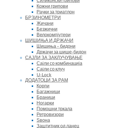
Силиконски грипови
Кожни грипови
Рачки за триатлон
БРЗИНОМЕТРИ
Жичани
Безжични
Велокомпјутери
ШИШИЊА И ДРЖАЧИ
Шишиња – бидони
Држачи за шише-бидон
САЈЛИ ЗА ЗАКЛУЧУВАЊЕ
Сајли со комбинација
Сајли со клуч
U-Lock
ДОДАТОЦИ ЗА РАМ
Корпи
Багажници
Браници
Ногарки
Помошни тркала
Ретровизори
Ѕвона
Заштитник од ланец