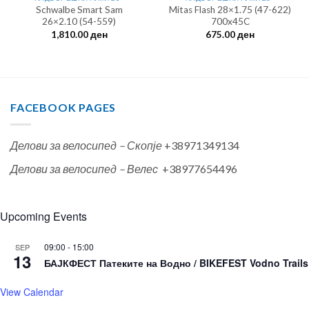
Schwalbe Smart Sam
Mitas Flash 28×1.75 (47-622)
26×2.10 (54-559)
700x45C
1,810.00
ден
675.00
ден
FACEBOOK PAGES
Делови за велосипед – Скопје
+38971349134
Делови за велосипед – Велес
+38977654496
Upcoming Events
09:00
-
15:00
SEP
13
БАЈКФЕСТ Патеките на Водно / BIKEFEST Vodno Trails
View Calendar