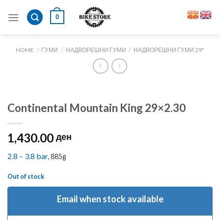
Skip
0
to
content
HOME
/
ГУМИ
/
НАДВОРЕШНИ ГУМИ
/
НАДВОРЕШНИ ГУМИ 29"
Continental Mountain King 29×2.30
1,430.00
ден
2.8 – 3.8 bar,
885g
Out of stock
Email when stock available