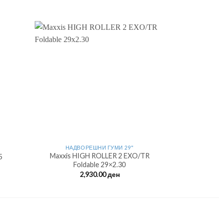
O
НАДВОРЕШНИ ГУМИ 29"
НАД
Maxxis HIGH ROLLER 2 EXO/TR
5
Rubena C
Foldable 29×2.30
2,930.00
ден