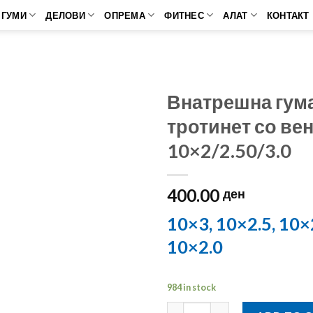
ГУМИ
ДЕЛОВИ
ОПРЕМА
ФИТНЕС
АЛАТ
КОНТАКТ
Внатрешна гума
тротинет со вен
10×2/2.50/3.0
400.00
ден
10×3, 10×2.5, 10×
10×2.0
984 in stock
Внатрешна гума за тротинет со