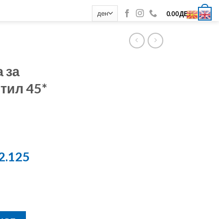
0
0.00
ДЕН
 за
тил 45*
2.125
 вентил 45* 10x2/2.50/3.0 quantity