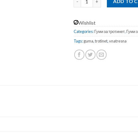
ADD TO 
Wishlist
Categories:
Гуми за тротинет
,
Гуми з
Tags:
guma
,
trotinet
,
vnatresna