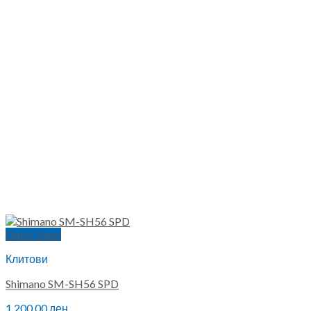
Quick View
Клитови
Shimano SM-SH56 SPD
1,200.00
ден