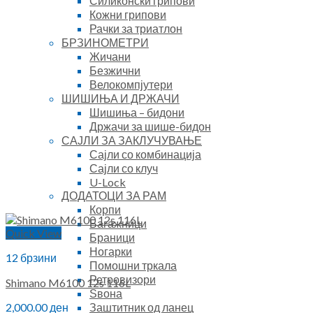
Силиконски грипови
Кожни грипови
Рачки за триатлон
БРЗИНОМЕТРИ
Жичани
Безжични
Велокомпјутери
ШИШИЊА И ДРЖАЧИ
Шишиња – бидони
Држачи за шише-бидон
САЈЛИ ЗА ЗАКЛУЧУВАЊЕ
Сајли со комбинација
Сајли со клуч
U-Lock
ДОДАТОЦИ ЗА РАМ
Корпи
Багажници
Quick View
Браници
Ногарки
12 брзини
Помошни тркала
Ретровизори
Shimano M6100 12s 116L
Ѕвона
Заштитник од ланец
2,000.00
ден