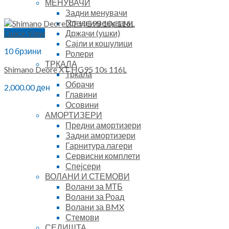
МЕНУВАЧИ
Задни менувачи
Предни менувачи
Држачи (ушки)
Quick View
Сајли и кошулици
10 брзини
Ролери
ТРКАЛА
Shimano Deore XT HG95 10s 116L
Тркала
Обрачи
2,000.00
ден
Главини
Осовини
АМОРТИЗЕРИ
Предни амортизери
Задни амортизери
Гарнитура лагери
Сервисни комплети
Спејсери
ВОЛАНИ И СТЕМОВИ
Волани за МТБ
Волани за Роад
Волани за BMX
Стемови
СЕДИШТА