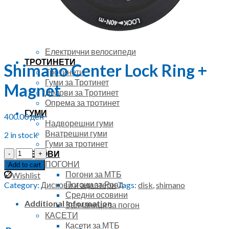
26″ велосипеди
27.5″ велосипеди
28″ велосипеди
29″ велосипеди
Женски велоспеди
Електрични велосипеди
ТРОТИНЕТИ
Shimano Center Lock Ring +
Тротинети
Гуми за Тротинет
Magnet
Делови за Тротинет
Опрема за тротинет
ГУМИ
400.00
ден
Надворешни гуми
Внатрешни гуми
2 in stock
Гуми за тротинет
Shimano
ДЕЛОВИ
Center
ПОГОНИ
Add to cart
Lock
Погони за МТБ
Wishlist
Ring
Погони за Роад
Category:
Дискови и адаптери
Tags:
disk
,
shimano
+
Средни осовини
Magnet
Additional information
Запчаници за погон
quantity
КАСЕТИ
Касети за МТБ