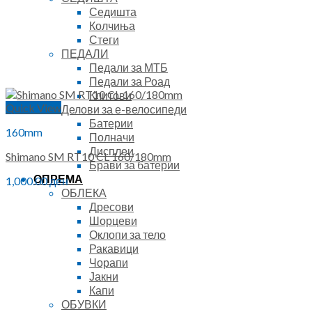
Седишта
Колчиња
Стеги
ПЕДАЛИ
Педали за МТБ
Педали за Роад
Клитови
Quick View
Делови за е-велосипеди
Батерии
160mm
Полначи
Дисплеи
Shimano SM RT10 CL 160/180mm
Брави за батерии
ОПРЕМА
1,000.00
ден
ОБЛЕКА
Дресови
Шорцеви
Оклопи за тело
Ракавици
Чорапи
Јакни
Капи
ОБУВКИ