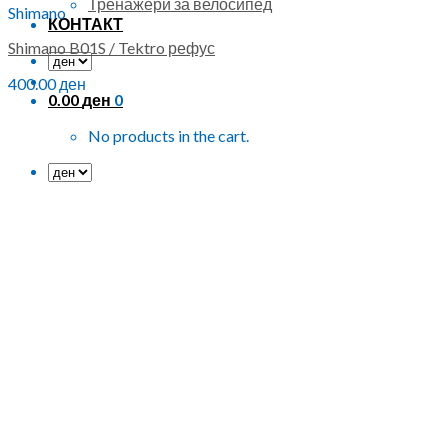
Тренажери за велосипед
Shimano
КОНТАКТ
Shimano B01S / Tektro рефус
400.00
ден
0.00
ден
0
No products in the cart.