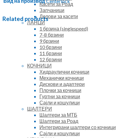
Вид на производ
Centerlock
Касети за Роад
Запчаници
Делови за касети
Related products
ЛАНЦИ
1 брзина (singlespeed)
7-8 брзини
9 брзини
10 брзини
11 брзини
12 брзини
КОЧНИЦИ
Хидраулични кочници
Механички кочници
Дискови и адаптери
Плочки за кочници
Гуртни за кочници
Сајли и кошулици
ШАЛТЕРИ
Шалтери за МТБ
Шалтери за Роад
Интегрирани шалтери со кочници
Сајли и кошулици