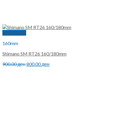
Quick View
160mm
Shimano SM RT26 160/180mm
Original
Current
900.00
ден
800.00
ден
price
price
was:
is:
900.00 ден.
800.00 ден.