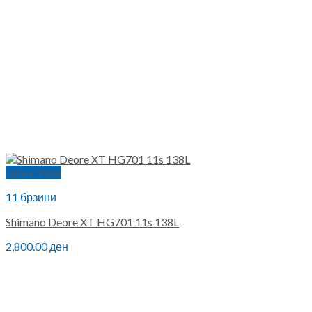
Quick View
11 брзини
Shimano Deore XT HG701 11s 138L
2,800.00
ден