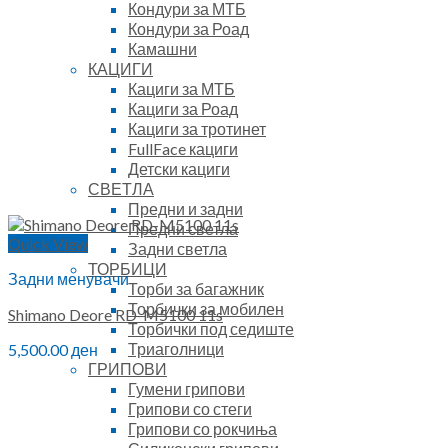
Кондури за МТБ
Кондури за Роад
Камашни
КАЦИГИ
Кациги за МТБ
Кациги за Роад
Кациги за тротинет
FullFace кациги
Детски кациги
СВЕТЛА
Предни и задни
Предни светла
Quick View
Задни светла
ТОРБИЦИ
Задни менувачи
Торби за багажник
Торбички за мобилен
Shimano Deore RD-M5100 11s
Торбички под седиште
Триаголници
5,500.00
ден
ГРИПОВИ
Гумени грипови
Грипови со стеги
Грипови со рокчиња