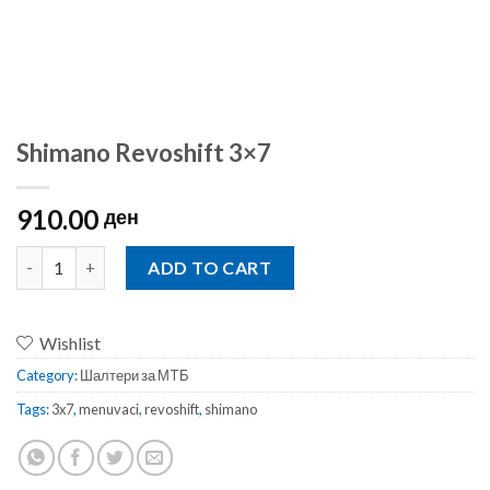
Shimano Revoshift 3×7
910.00
ден
Shimano Revoshift 3x7 quantity
ADD TO CART
Wishlist
Category:
Шалтери за МTБ
Tags:
3x7
,
menuvaci
,
revoshift
,
shimano