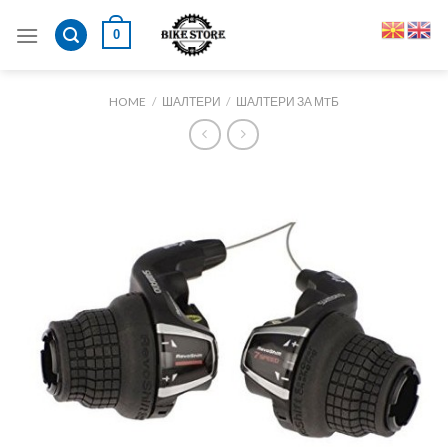
Skip
0
to
content
HOME
/
ШАЛТЕРИ
/
ШАЛТЕРИ ЗА МTБ