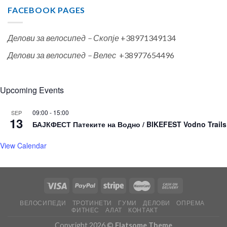
FACEBOOK PAGES
Делови за велосипед – Скопје
+38971349134
Делови за велосипед – Велес
+38977654496
Upcoming Events
09:00
-
15:00
SEP
13
БАЈКФЕСТ Патеките на Водно / BIKEFEST Vodno Trails
View Calendar
ВЕЛОСИПЕДИ
ТРОТИНЕТИ
ГУМИ
ДЕЛОВИ
ОПРЕМА
ФИТНЕС
АЛАТ
КОНТАКТ
Copyright 2026 ©
Flatsome Theme