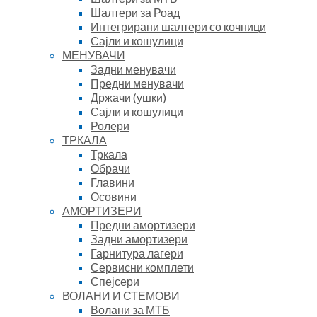
Шалтери за Роад
Интегрирани шалтери со кочници
Сајли и кошулици
МЕНУВАЧИ
Задни менувачи
Предни менувачи
Држачи (ушки)
Сајли и кошулици
Ролери
ТРКАЛА
Тркала
Обрачи
Главини
Осовини
АМОРТИЗЕРИ
Предни амортизери
Задни амортизери
Гарнитура лагери
Сервисни комплети
Спејсери
ВОЛАНИ И СТЕМОВИ
Волани за МТБ