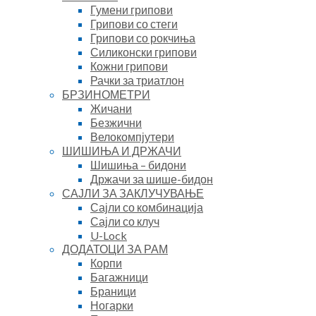
Гумени грипови
Грипови со стеги
Грипови со рокчиња
Силиконски грипови
Кожни грипови
Рачки за триатлон
БРЗИНОМЕТРИ
Жичани
Безжични
Велокомпјутери
ШИШИЊА И ДРЖАЧИ
Шишиња – бидони
Држачи за шише-бидон
САЈЛИ ЗА ЗАКЛУЧУВАЊЕ
Сајли со комбинација
Сајли со клуч
U-Lock
ДОДАТОЦИ ЗА РАМ
Корпи
Багажници
Браници
Ногарки