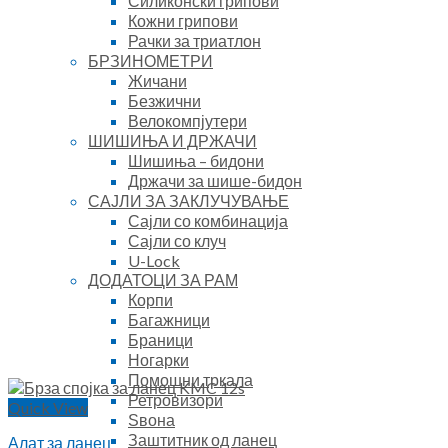
Силиконски грипови
Кожни грипови
Рачки за триатлон
БРЗИНОМЕТРИ
Жичани
Безжични
Велокомпјутери
ШИШИЊА И ДРЖАЧИ
Шишиња – бидони
Држачи за шише-бидон
САЈЛИ ЗА ЗАКЛУЧУВАЊЕ
Сајли со комбинација
Сајли со клуч
U-Lock
ДОДАТОЦИ ЗА РАМ
Корпи
Багажници
Браници
Ногарки
Помошни тркала
Ретровизори
Quick View
Ѕвона
Заштитник од ланец
Алат за ланец