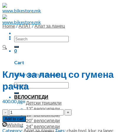
Skip
to
content
Home
/
АЛАТ
/
Алат за ланец
Search
for:
🔍
0
Cart
Клуч за ланец со гумена
No products in the cart.
рачка
Search
for:
ВЕЛОСИПЕДИ
400.00
ден
Детски трицикли
12″ велосипеди
Клуч
16″ велосипеди
за
Add to cart
20″ велосипеди
ланец
Wishlist
24″ велосипеди
со
Category:
Алат за ланец
Tags:
chain tool
,
kluc za lanec