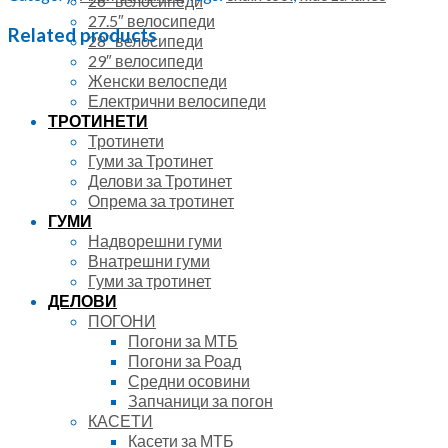
26″ велосипеди
гумена
27.5″ велосипеди
рачка
Related products
28″ велосипеди
quantity
29″ велосипеди
Женски велоспеди
Електрични велосипеди
ТРОТИНЕТИ
Тротинети
Гуми за Тротинет
Делови за Тротинет
Опрема за тротинет
ГУМИ
Надворешни гуми
Внатрешни гуми
Гуми за тротинет
ДЕЛОВИ
ПОГОНИ
Погони за МТБ
Погони за Роад
Средни осовини
Запчаници за погон
КАСЕТИ
Касети за МТБ