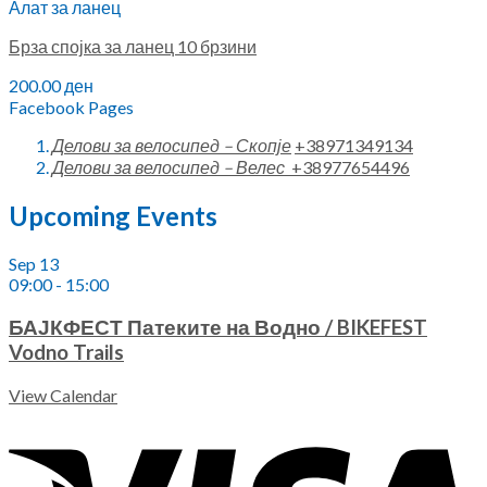
Алат за ланец
Брза спојка за ланец 10 брзини
200.00
ден
Facebook Pages
Делови за велосипед – Скопје
+38971349134
Делови за велосипед – Велес
+38977654496
Upcoming Events
Sep
13
09:00
-
15:00
БАЈКФЕСТ Патеките на Водно / BIKEFEST
Vodno Trails
View Calendar