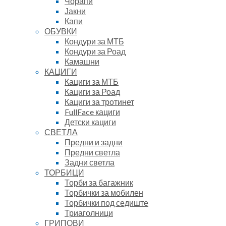
Чорапи
Јакни
Капи
ОБУВКИ
Кондури за МТБ
Кондури за Роад
Камашни
КАЦИГИ
Кациги за МТБ
Кациги за Роад
Кациги за тротинет
FullFace кациги
Детски кациги
СВЕТЛА
Предни и задни
Предни светла
Задни светла
ТОРБИЦИ
Торби за багажник
Торбички за мобилен
Торбички под седиште
Триаголници
ГРИПОВИ