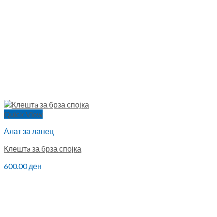
Quick View
Алат за ланец
Клештa за брза спојка
600.00
ден