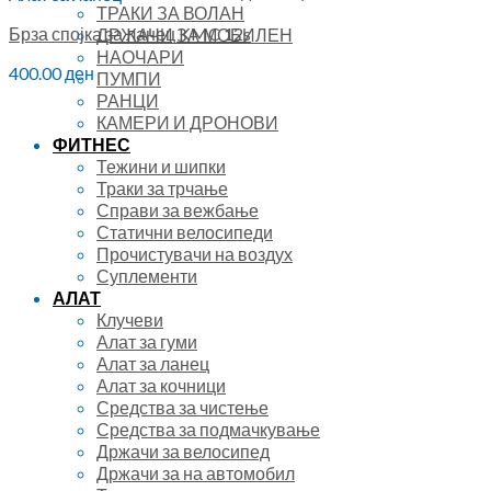
ТРАКИ ЗА ВОЛАН
Брза спојка за ланец KMC 12s
ДРЖАЧИ ЗА МОБИЛЕН
НАОЧАРИ
400.00
ден
ПУМПИ
РАНЦИ
КАМЕРИ И ДРОНОВИ
ФИТНЕС
Тежини и шипки
Траки за трчање
Справи за вежбање
Статични велосипеди
Прочистувачи на воздух
Суплементи
АЛАТ
Клучеви
Алат за гуми
Алат за ланец
Алат за кочници
Средства за чистење
Средства за подмачкување
Држачи за велосипед
Држачи за на автомобил