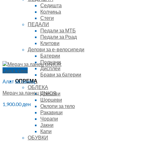
Седишта
Колчиња
Стеги
ПЕДАЛИ
Педали за МТБ
Педали за Роад
Клитови
Делови за е-велосипеди
Батерии
Полначи
Дисплеи
Quick View
Брави за батерии
ОПРЕМА
Алат за ланец
ОБЛЕКА
Мерач за ланец UNIOR
Дресови
Шорцеви
1,900.00
ден
Оклопи за тело
Ракавици
Чорапи
Јакни
Капи
ОБУВКИ