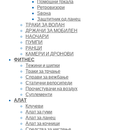
Помошни тркала
Ретровизори
Ѕвона
Заштитник од ланец
ТРАКИ ЗА ВОЛАН
ДРЖАЧИ ЗА МОБИЛЕН
НАОЧАРИ
ПУМПИ
РАНЦИ
КАМЕРИ И ДРОНОВИ
ФИТНЕС
Тежини и шипки
Траки за трчање
Справи за вежбање
Статични велосипеди
Прочистувачи на воздух
Суплементи
АЛАТ
Клучеви
Алат за гуми
Алат за ланец
Алат за кочници
Средства за чистење