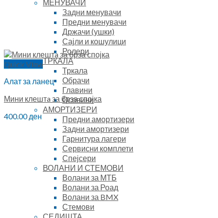
МЕНУВАЧИ
Задни менувачи
Предни менувачи
Држачи (ушки)
Сајли и кошулици
Ролери
ТРКАЛА
Quick View
Тркала
Обрачи
Алат за ланец
Главини
Мини клештa за брза спојка
Осовини
АМОРТИЗЕРИ
400.00
ден
Предни амортизери
Задни амортизери
Гарнитура лагери
Сервисни комплети
Спејсери
ВОЛАНИ И СТЕМОВИ
Волани за МТБ
Волани за Роад
Волани за BMX
Стемови
СЕДИШТА