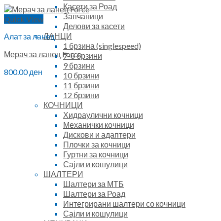
Касети за Роад
Запчаници
Quick View
Делови за касети
ЛАНЦИ
Алат за ланец
1 брзина (singlespeed)
Мерач за ланец Force
7-8 брзини
9 брзини
800.00
ден
10 брзини
11 брзини
12 брзини
КОЧНИЦИ
Хидраулични кочници
Механички кочници
Дискови и адаптери
Плочки за кочници
Гуртни за кочници
Сајли и кошулици
ШАЛТЕРИ
Шалтери за МТБ
Шалтери за Роад
Интегрирани шалтери со кочници
Сајли и кошулици