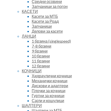
Средни осовини
Запчаници за погон
КАСЕТИ
Касети за МТБ
Касети за Роад
Запчаници
Делови за касети
ЛАНЦИ
1 брзина (singlespeed)
7-8 брзини
9 брзини
10 брзини
11 брзини
12 брзини
КОЧНИЦИ
Хидраулични кочници
Механички кочници
Дискови и адаптери
Плочки за кочници
Гуртни за кочници
Сајли и кошулици
ШАЛТЕРИ
Шалтери за МТБ