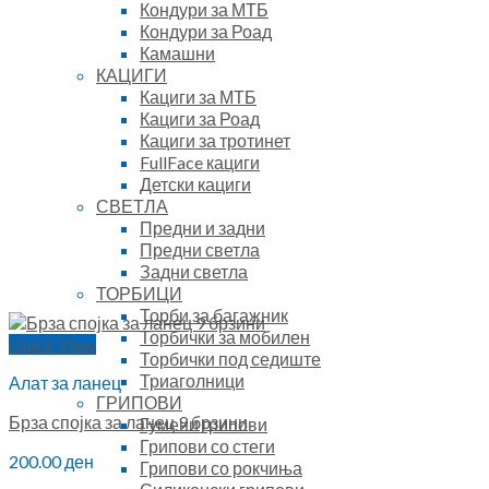
Кондури за МТБ
Кондури за Роад
Камашни
КАЦИГИ
Кациги за МТБ
Кациги за Роад
Кациги за тротинет
FullFace кациги
Детски кациги
СВЕТЛА
Предни и задни
Предни светла
Задни светла
ТОРБИЦИ
Торби за багажник
Торбички за мобилен
Quick View
Торбички под седиште
Триаголници
Алат за ланец
ГРИПОВИ
Брза спојка за ланец 9 брзини
Гумени грипови
Грипови со стеги
200.00
ден
Грипови со рокчиња