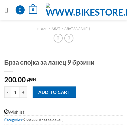
Skip
0
to
content
HOME
/
АЛАТ
/
АЛАТ ЗА ЛАНЕЦ
Брза спојка за ланец 9 брзини
200.00
ден
Брза спојка за ланец 9 брзини quantity
ADD TO CART
Wishlist
Categories:
9 брзини
,
Алат за ланец