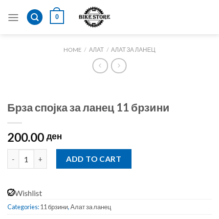
Skip
0
to
content
HOME
/
АЛАТ
/
АЛАТ ЗА ЛАНЕЦ
Брза спојка за ланец 11 брзини
200.00
ден
Брза спојка за ланец 11 брзини quantity
ADD TO CART
Wishlist
Categories:
11 брзини
,
Алат за ланец