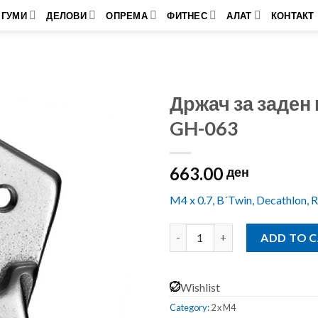
ГУМИ
ДЕЛОВИ
ОПРЕМА
ФИТНЕС
АЛАТ
КОНТАКТ
Држач за заден
GH-063
663.00
ден
M4 x 0.7, B´Twin, Decathlon, 
Држач за заден менувач GH-0
ADD TO 
Wishlist
Category:
2 x M4