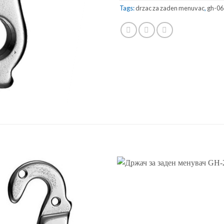
Tags:
drzac za zaden menuvac
,
gh-06