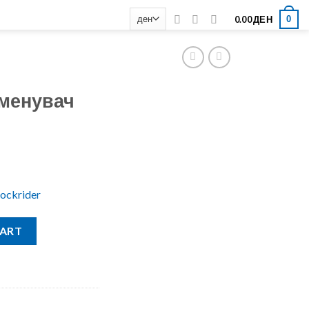
0
0.00
ДЕН
 менувач
Rockrider
63 quantity
CART