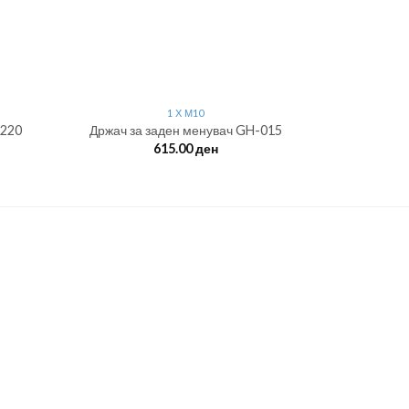
1 Х М10
-220
Држач за заден менувач GH-015
Држач за
615.00
ден