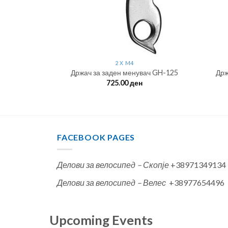
2 X M4
Држач за заден менувач GH-125
Држ
725.00
ден
FACEBOOK PAGES
Делови за велосипед – Скопје
+38971349134
Делови за велосипед – Велес
+38977654496
Upcoming Events