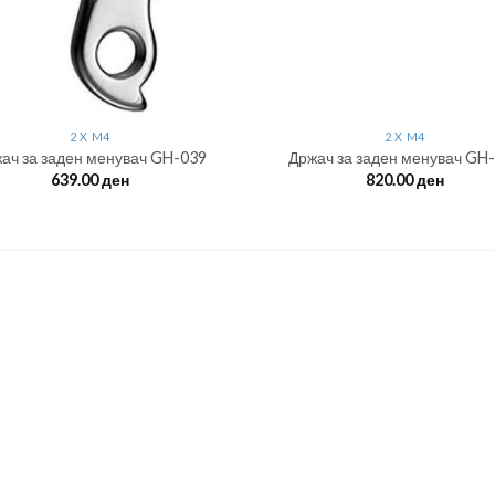
2 X M4
2 X M4
ач за заден менувач GH-039
Држач за заден менувач GH
639.00
ден
820.00
ден