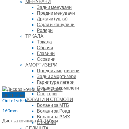
МЕНУВАЧИ
Задни менувачи
Предни менувачи
Држачи (ушки)
Сајли и кошулици
Ролери
ТРКАЛА
Тркала
Обрачи
Главини
Осовини
АМОРТИЗЕРИ
Предни амортизери
Задни амортизери
Гарнитура лагери
Сервисни комплети
Спејсери
Quick View
ВОЛАНИ И СТЕМОВИ
Out of stock
Волани за МТБ
160mm
Волани за Роад
Волани за BMX
Диск за кочница 48-160мм
Стемови
СЕДИШТА