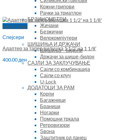
Силиконски грипови
Кожни грипови
Рачки за триатлон
БРЗИНОМЕТРИ
Жичани
Quick View
Безжични
Спејсери
Велокомпјутери
ШИШИЊА И ДРЖАЧИ
Адаптер за тапер вилушка 1 1/2′ на 1 1/8′
Шишиња – бидони
Држачи за шише-бидон
400.00
ден
САЈЛИ ЗА ЗАКЛУЧУВАЊЕ
Сајли со комбинација
Сајли со клуч
U-Lock
ДОДАТОЦИ ЗА РАМ
Корпи
Багажници
Браници
Ногарки
Помошни тркала
Ретровизори
Ѕвона
Заштитник од ланец