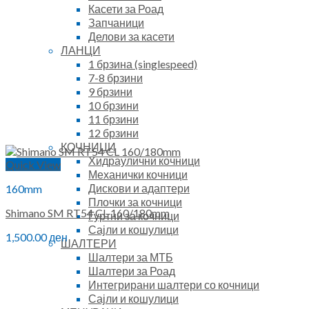
Касети за Роад
Запчаници
Делови за касети
ЛАНЦИ
1 брзина (singlespeed)
7-8 брзини
9 брзини
10 брзини
11 брзини
12 брзини
КОЧНИЦИ
Хидраулични кочници
Quick View
Механички кочници
Дискови и адаптери
160mm
Плочки за кочници
Shimano SM RT54 CL 160/180mm
Гуртни за кочници
Сајли и кошулици
1,500.00
ден
ШАЛТЕРИ
Шалтери за МТБ
Шалтери за Роад
Интегрирани шалтери со кочници
Сајли и кошулици