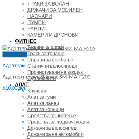
ТРАКИ ЗА ВОЛАН
ДРЖАЧИ ЗА МОБИЛЕН
НАОЧАРИ
ПУМПИ
РАНЦИ
КАМЕРИ И ДРОНОВИ
ФИТНЕС
Тежини и шипки
Траки за трчање
Quick View
Справи за вежбање
Адаптери
Статични велосипеди
Прочистувачи на воздух
Адаптер преден Shimano SM-MA-F203
Суплементи
АЛАТ
610.00
ден
Клучеви
Алат за гуми
Алат за ланец
Алат за кочници
Средства за чистење
Средства за подмачкување
Држачи за велосипед
Држачи за на автомобил