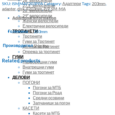
26″ велосипеди
MA-
SKU:
ISMMAF203PPA
Category:
Адаптери
Tags:
203mm
,
27.5″ велосипеди
F203mm
adapter
,
disk
,
F203mm
,
P/P
,
SM-MA
28″ велосипеди
P/P
29″ велосипеди
quantity
Additional information
Женски велоспеди
Електрични велосипеди
ТРОТИНЕТИ
Големина
203mm
Тротинети
Гуми за Тротинет
Производител
Shimano
Делови за Тротинет
Опрема за тротинет
ГУМИ
Related products
Надворешни гуми
Внатрешни гуми
Гуми за тротинет
ДЕЛОВИ
ПОГОНИ
Погони за МТБ
Погони за Роад
Средни осовини
Запчаници за погон
КАСЕТИ
Касети за МТБ