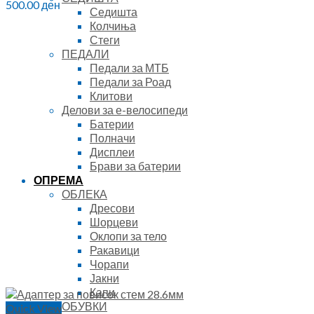
500.00
ден
Седишта
Колчиња
Стеги
ПЕДАЛИ
Педали за МТБ
Педали за Роад
Клитови
Делови за е-велосипеди
Батерии
Полначи
Дисплеи
Брави за батерии
ОПРЕМА
ОБЛЕКА
Дресови
Шорцеви
Оклопи за тело
Ракавици
Чорапи
Јакни
Капи
ОБУВКИ
Quick View