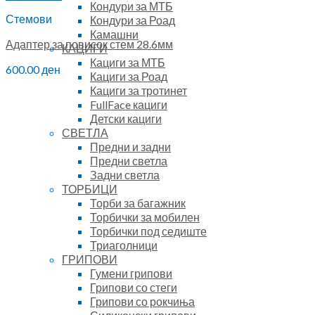
Кондури за МТБ
Стемови
Кондури за Роад
Камашни
Адаптер за повисок стем 28.6мм
КАЦИГИ
Кациги за МТБ
600.00
ден
Кациги за Роад
Кациги за тротинет
FullFace кациги
Детски кациги
СВЕТЛА
Предни и задни
Предни светла
Задни светла
ТОРБИЦИ
Торби за багажник
Торбички за мобилен
Торбички под седиште
Триаголници
ГРИПОВИ
Гумени грипови
Грипови со стеги
Грипови со рокчиња