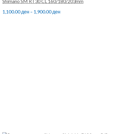
Shimano SM RT30 CL 160/180/203mm
1,100.00
ден
–
1,900.00
ден