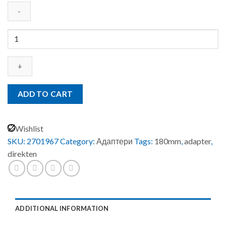
Adapter
Magura
PM
180/203/220
quantity
ADD TO CART
Wishlist
SKU:
2701967
Category:
Адаптери
Tags:
180mm
,
adapter
,
direkten
ADDITIONAL INFORMATION