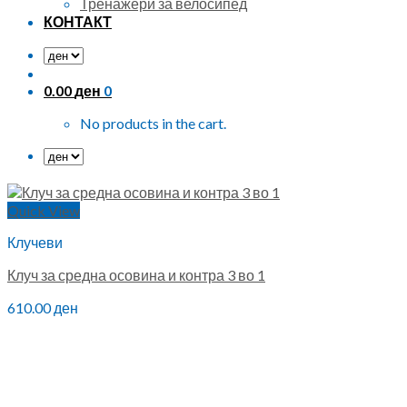
Тренажери за велосипед
КОНТАКТ
0.00
ден
0
No products in the cart.
Quick View
Клучеви
Клуч за средна осовина и контра 3 во 1
610.00
ден