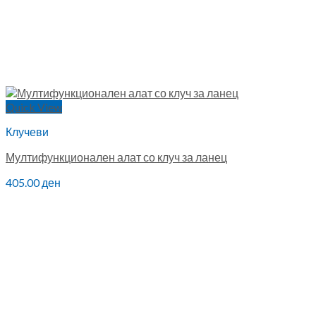
Quick View
Клучеви
Мултифункционален алат со клуч за ланец
405.00
ден