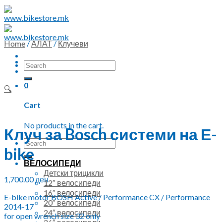
Skip
to
content
Home
/
АЛАТ
/
Клучеви
Search
for:
0
🔍
Cart
No products in the cart.
Клуч за Bosch системи на Е-
Search
bike
for:
ВЕЛОСИПЕДИ
Детски трицикли
1,700.00
ден
12″ велосипеди
16″ велосипеди
E-bike motor BOSH Active / Performance CX / Performance
20″ велосипеди
2014-17
24″ велосипеди
for open wrench size 32 only