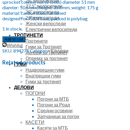
26″ велосипеди
sprocket counter nut (8 teeth) diameter 51 mm
27.5″ велосипеди
diamter: 50,5 mm, height: 350 mm, weight: 175 g
28″ велосипеди
material: carbon steel, hardened
29″ велосипеди
designed for PROFI use, packed in polybag
Женски велоспеди
1 in stock
Електрични велосипеди
ТРОТИНЕТИ
Add to cart
Тротинети
Wishlist
Гуми за Тротинет
SKU:
894275
Category:
Клучеви
Делови за Тротинет
Опрема за тротинет
Related products
ГУМИ
Надворешни гуми
Внатрешни гуми
Гуми за тротинет
ДЕЛОВИ
ПОГОНИ
Погони за МТБ
Погони за Роад
Средни осовини
Запчаници за погон
КАСЕТИ
Касети за МТБ