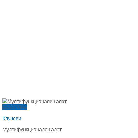
Quick View
Клучеви
Мултифункционален алат