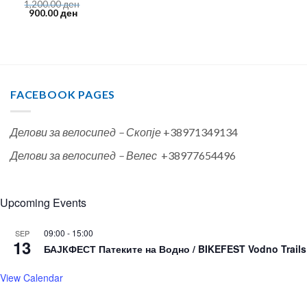
1,200.00
ден
Original
Current
900.00
ден
price
price
was:
is:
1,200.00 ден.
900.00 ден.
FACEBOOK PAGES
Делови за велосипед – Скопје
+38971349134
Делови за велосипед – Велес
+38977654496
Upcoming Events
09:00
-
15:00
SEP
13
БАЈКФЕСТ Патеките на Водно / BIKEFEST Vodno Trails
View Calendar