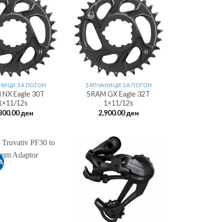
НИЦИ ЗА ПОГОН
ЗАПЧАНИЦИ ЗА ПОГОН
 NX Eagle 30T
SRAM GX Eagle 32T
1×11/12s
1×11/12s
800.00
ден
2,900.00
ден
А