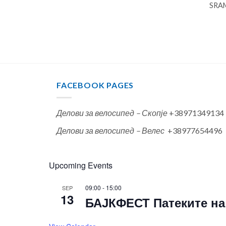
SRAM
FACEBOOK PAGES
Делови за велосипед – Скопје
+38971349134
Делови за велосипед – Велес
+38977654496
Upcoming Events
09:00
-
15:00
SEP
13
БАЈКФЕСТ Патеките на 