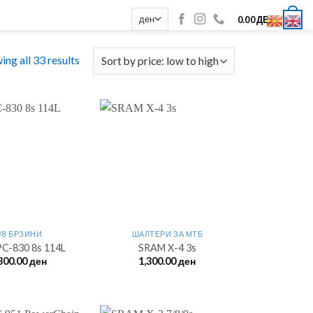
0
0.00
ДЕН
ing all 33 results
/8 БРЗИНИ
ШАЛТЕРИ ЗА МTБ
PC-830 8s 114L
SRAM X-4 3s
300.00
ден
1,300.00
ден