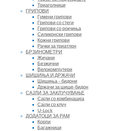
Триаголници
ГРИПОВИ
Гумени грипови
Грипови со стеги
Грипови со рокчиња
Силиконски грипови
Кожни грипови
Рачки за триатлон
БРЗИНОМЕТРИ
Жичани
Безжични
Велокомпјутери
ШИШИЊА И ДРЖАЧИ
Шишиња – бидони
Држачи за шише-бидон
САЈЛИ ЗА ЗАКЛУЧУВАЊЕ
Сајли со комбинација
Сајли со клуч
U-Lock
ДОДАТОЦИ ЗА РАМ
Корпи
Багажници