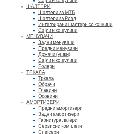
Сајли и кошулици
ШАЛТЕРИ
Шалтери за МТБ
Шалтери за Роад
Интегрирани шалтери со кочници
Сајли и кошулици
МЕНУВАЧИ
Задни менувачи
Предни менувачи
Држачи (ушки)
Сајли и кошулици
Ролери
ТРКАЛА
Тркала
Обрачи
Главини
Осовини
АМОРТИЗЕРИ
Предни амортизери
Задни амортизери
Гарнитура лагери
Сервисни комплети
Спејсери