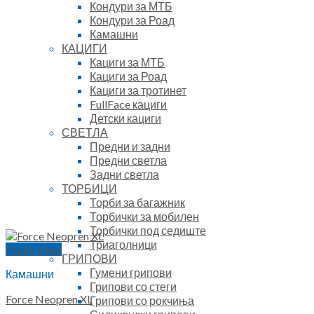
Кондури за МТБ
Кондури за Роад
Камашни
КАЦИГИ
Кациги за МТБ
Кациги за Роад
Кациги за тротинет
FullFace кациги
Детски кациги
СВЕТЛА
Предни и задни
Предни светла
Задни светла
ТОРБИЦИ
Торби за багажник
Торбички за мобилен
Торбички под седиште
Триаголници
Quick View
ГРИПОВИ
Гумени грипови
Камашни
Грипови со стеги
Force Neopren XL
Грипови со рокчиња