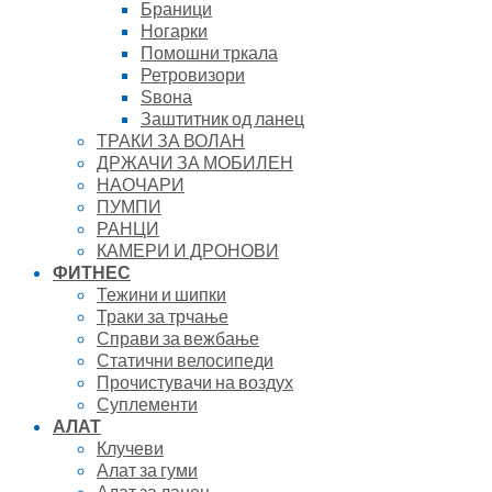
Браници
Ногарки
Помошни тркала
Ретровизори
Ѕвона
Заштитник од ланец
ТРАКИ ЗА ВОЛАН
ДРЖАЧИ ЗА МОБИЛЕН
НАОЧАРИ
ПУМПИ
РАНЦИ
КАМЕРИ И ДРОНОВИ
ФИТНЕС
Тежини и шипки
Траки за трчање
Справи за вежбање
Статични велосипеди
Прочистувачи на воздух
Суплементи
АЛАТ
Клучеви
Алат за гуми
Алат за ланец