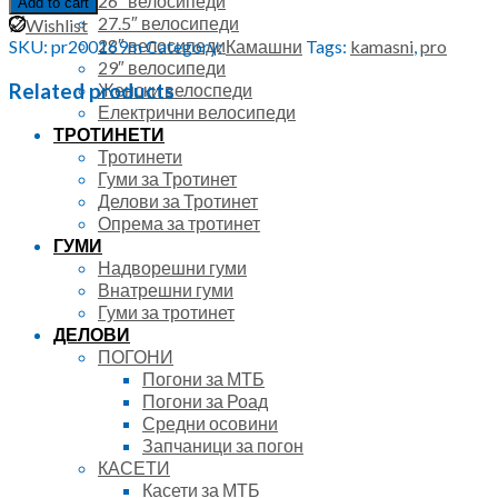
26″ велосипеди
Add to cart
27.5″ велосипеди
Wishlist
28″ велосипеди
SKU:
pr200169m
Category:
Камашни
Tags:
kamasni
,
pro
29″ велосипеди
Женски велоспеди
Related products
Електрични велосипеди
ТРОТИНЕТИ
Тротинети
Гуми за Тротинет
Делови за Тротинет
Опрема за тротинет
ГУМИ
Надворешни гуми
Внатрешни гуми
Гуми за тротинет
ДЕЛОВИ
ПОГОНИ
Погони за МТБ
Погони за Роад
Средни осовини
Запчаници за погон
КАСЕТИ
Касети за МТБ