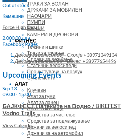
ТРАКИ ЗА ВОЛАН
Out of stock
ДРЖАЧИ ЗА МОБИЛЕН
НАОЧАРИ
Камашни
ПУМПИ
Force High Easy L
РАНЦИ
КАМЕРИ И ДРОНОВИ
2,000.00
ден
ФИТНЕС
Facebook Pages
Тежини и шипки
Траки за трчање
Делови за велосипед – Скопје
+38971349134
Справи за вежбање
Делови за велосипед – Велес
+38977654496
Статични велосипеди
Прочистувачи на воздух
Upcoming Events
Суплементи
АЛАТ
Sep
13
Клучеви
09:00
-
15:00
Алат за гуми
Алат за ланец
БАЈКФЕСТ Патеките на Водно / BIKEFEST
Алат за кочници
Vodno Trails
Средства за чистење
Средства за подмачкување
View Calendar
Држачи за велосипед
Држачи за на автомобил