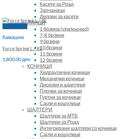
Касети за Роад
Запчаници
Делови за касети
ЛАНЦИ
Quick View
1 брзина (singlespeed)
7-8 брзини
Камашни
9 брзини
10 брзини
Force Spring L / XL
11 брзини
1,800.00
ден
12 брзини
КОЧНИЦИ
Хидраулични кочници
Механички кочници
Дискови и адаптери
Плочки за кочници
Гуртни за кочници
Сајли и кошулици
ШАЛТЕРИ
Шалтери за МТБ
Шалтери за Роад
Интегрирани шалтери со кочници
Сајли и кошулици