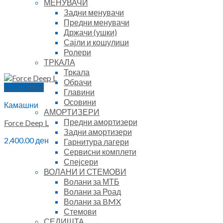
МЕНУВАЧИ
Задни менувачи
Предни менувачи
Држачи (ушки)
Сајли и кошулици
Ролери
ТРКАЛА
Тркала
Обрачи
Quick View
Главини
Осовини
Камашни
АМОРТИЗЕРИ
Предни амортизери
Force Deep L
Задни амортизери
2,400.00
ден
Гарнитура лагери
Сервисни комплети
Спејсери
ВОЛАНИ И СТЕМОВИ
Волани за МТБ
Волани за Роад
Волани за BMX
Стемови
СЕДИШТА