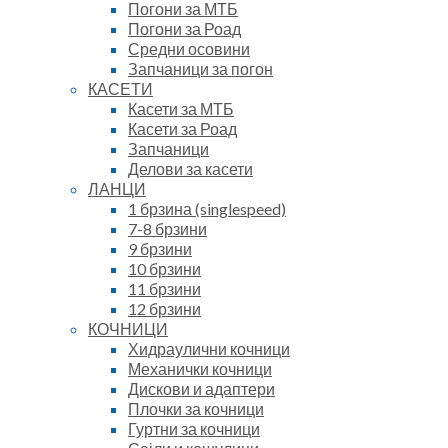
Погони за МТБ
Погони за Роад
Средни осовини
Запчаници за погон
КАСЕТИ
Касети за МТБ
Касети за Роад
Запчаници
Делови за касети
ЛАНЦИ
1 брзина (singlespeed)
7-8 брзини
9 брзини
10 брзини
11 брзини
12 брзини
КОЧНИЦИ
Хидраулични кочници
Механички кочници
Дискови и адаптери
Плочки за кочници
Гуртни за кочници