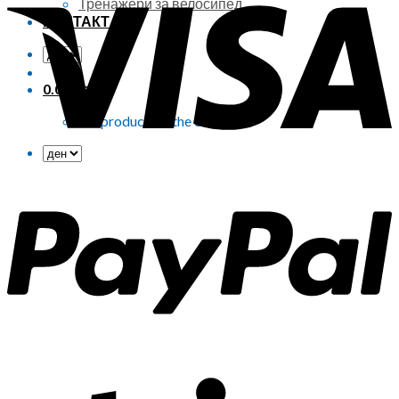
Тренажери за велосипед
КОНТАКТ
0.00
ден
0
No products in the cart.