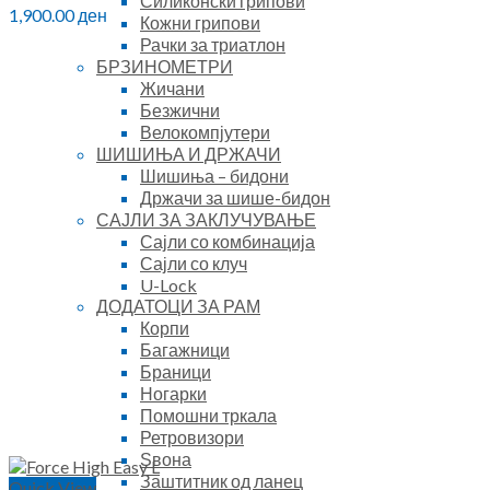
Силиконски грипови
1,900.00
ден
Кожни грипови
Рачки за триатлон
БРЗИНОМЕТРИ
Жичани
Безжични
Велокомпјутери
ШИШИЊА И ДРЖАЧИ
Шишиња – бидони
Држачи за шише-бидон
САЈЛИ ЗА ЗАКЛУЧУВАЊЕ
Сајли со комбинација
Сајли со клуч
U-Lock
ДОДАТОЦИ ЗА РАМ
Корпи
Багажници
Браници
Ногарки
Помошни тркала
Ретровизори
Ѕвона
Заштитник од ланец
Quick View