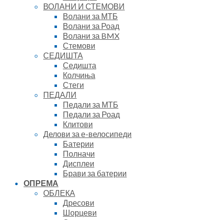
ВОЛАНИ И СТЕМОВИ
Волани за МТБ
Волани за Роад
Волани за BMX
Стемови
СЕДИШТА
Седишта
Колчиња
Стеги
ПЕДАЛИ
Педали за МТБ
Педали за Роад
Клитови
Делови за е-велосипеди
Батерии
Полначи
Дисплеи
Брави за батерии
ОПРЕМА
ОБЛЕКА
Дресови
Шорцеви