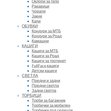
Оклопи за тело
Ракавици
Чорапи
Јакни
Капи
ОБУВКИ
Кондури за МТБ
Кондури за Роад
Камашни
КАЦИГИ
Кациги за МТБ
Кациги за Роад
Кациги за тротинет
FullFace кациги
Детски кациги
СВЕТЛА
Предни и задни
Предни светла
Задни светла
ТОРБИЦИ
Торби за багажник
Торбички за мобилен
Торбички под седиште