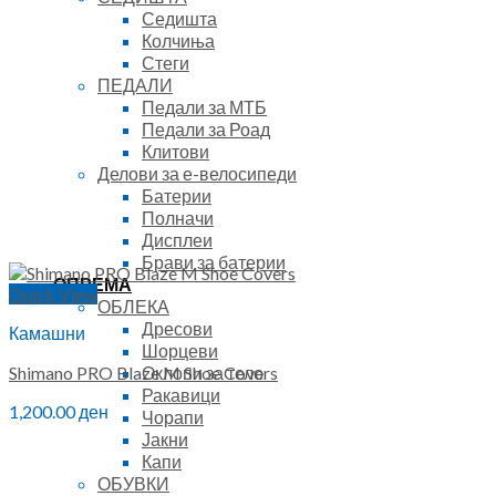
Седишта
Колчиња
Стеги
ПЕДАЛИ
Педали за МТБ
Педали за Роад
Клитови
Делови за е-велосипеди
Батерии
Полначи
Дисплеи
Брави за батерии
ОПРЕМА
Quick View
ОБЛЕКА
Дресови
Камашни
Шорцеви
Оклопи за тело
Shimano PRO Blaze M Shoe Covers
Ракавици
1,200.00
ден
Чорапи
Јакни
Капи
ОБУВКИ