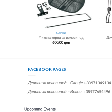
ДИ
КОРПИ
Држ
 26′
Фиксна корпа за велосипед
н
600.00
ден
FACEBOOK PAGES
Делови за велосипед – Скопје
+38971349134
Делови за велосипед – Велес
+38977654496
Upcoming Events