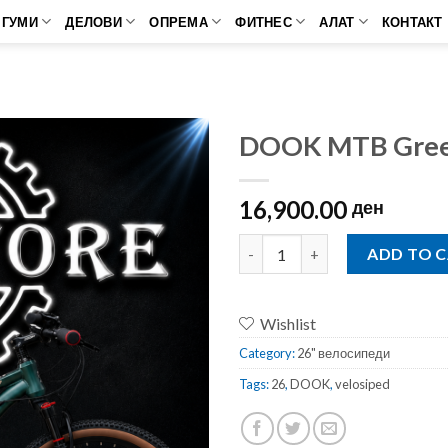
ГУМИ
ДЕЛОВИ
ОПРЕМА
ФИТНЕС
АЛАТ
КОНТАКТ
DOOK MTB Gree
16,900.00
ден
DOOK MTB Green 26' quantit
ADD TO 
Wishlist
Category:
26" велосипеди
Tags:
26
,
DOOK
,
velosiped