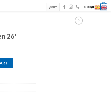
0
0.00
ДЕН
n 26′
y
CART