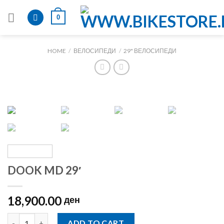
Skip
0
to
content
HOME
/
ВЕЛОСИПЕДИ
/
29" ВЕЛОСИПЕДИ
DOOK MD 29′
18,900.00
ден
DOOK MD 29' quantity
ADD TO CART