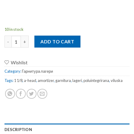
10 in stock
A-Head гарнитура 1-1/8' 44/30mm quantity
ADD TO CART
Wishlist
Category:
Гарнитура лагери
Tags:
1 1/8
,
a-head
,
amortizer
,
garnitura
,
lageri
,
poluintegrirana
,
viluska
DESCRIPTION