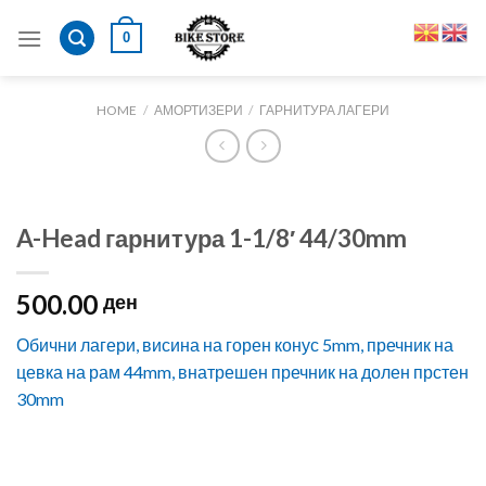
Skip
0
to
content
HOME
/
АМОРТИЗЕРИ
/
ГАРНИТУРА ЛАГЕРИ
A-Head гарнитура 1-1/8′ 44/30mm
500.00
ден
Обични лагери, висина на горен конус 5mm, пречник на
цевка на рам 44mm, внатрешен пречник на долен прстен
30mm