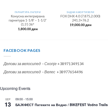
ГАРНИТУРА ЛАГЕРИ
ЗАДНИ АМОРТИЗЕРИ
Конусна интегрирана
FOX DHX 4.0 (7.875,2.000)
гарнитура 1-1/8′ – 1-1/2′
241.3×76.2
(1.5′) 36°
19,000.00
ден
1,800.00
ден
FACEBOOK PAGES
Делови за велосипед – Скопје
+38971349134
Делови за велосипед – Велес
+38977654496
Upcoming Events
09:00
-
15:00
SEP
13
БАЈКФЕСТ Патеките на Водно / BIKEFEST Vodno Trails