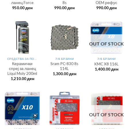
ланец Force
8s
OEM рефус
950.00
ден
990.00
ден
990.00
ден
OUT OF STOCK
СРЕДСТВА ЗА ПОДМАЧКУВАЊЕ
7/8 БРЗИНИ
7/8 БРЗИНИ
Керамички
Sram PC-830 8s
KMC X8 116L
спреј за ланец
114L
1,400.00
ден
Liqui Moly 200ml
1,300.00
ден
1,210.00
ден
OUT OF STOCK