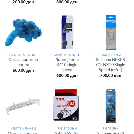
200.00
ден
300.00
ден
СРЕДСТВА ЗА ЧИСТЕЊЕ
1 БРЗИНА (SINGLESPEED)
1 БРЗИНА (SINGLESPEED)
Сет за чистење
Ланец Force
Shimano NEXUS
ланец
X410 single
CN-NX10 Single
speed
Speed (refus)
600.00
ден
600.00
ден
700.00
ден
АЛАТ ЗА ЛАНЕЦ
7/8 БРЗИНИ
9 БРЗИНИ
Мерач за ланец
YBN S52 7/8
Shimano HG73