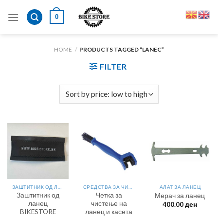
Skip
0
to
content
HOME
/
PRODUCTS TAGGED “LANEC”
FILTER
ЗАШТИТНИК ОД ЛАНЕЦ
СРЕДСТВА ЗА ЧИСТЕЊЕ
АЛАТ ЗА ЛАНЕЦ
Заштитник од
Четка за
Мерач за ланец
ланец
чистење на
400.00
ден
BIKESTORE
ланец и касета