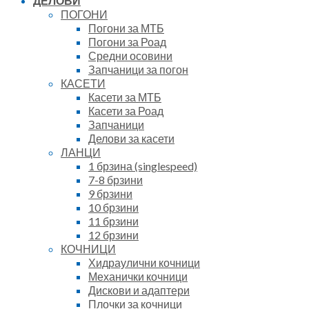
ДЕЛОВИ
ПОГОНИ
Погони за МТБ
Погони за Роад
Средни осовини
Запчаници за погон
КАСЕТИ
Касети за МТБ
Касети за Роад
Запчаници
Делови за касети
ЛАНЦИ
1 брзина (singlespeed)
7-8 брзини
9 брзини
10 брзини
11 брзини
12 брзини
КОЧНИЦИ
Хидраулични кочници
Механички кочници
Дискови и адаптери
Плочки за кочници