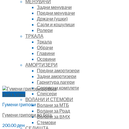
МЕНУВАЧИ
Задни менувачи
Предни менувачи
Држачи (ушки)
Сајли и кошулици
Ролери
ТРКАЛА
Тркала
Обрачи
Главини
Осовини
АМОРТИЗЕРИ
Предни амортизери
Задни амортизери
Гарнитура лагери
Сервисни комплети
Спејсери
Quick View
ВОЛАНИ И СТЕМОВИ
Гумени грипови
Волани за МТБ
Волани за Роад
Гумени грипови во боја
Волани за BMX
Стемови
200.00
ден
СЕДИШТА