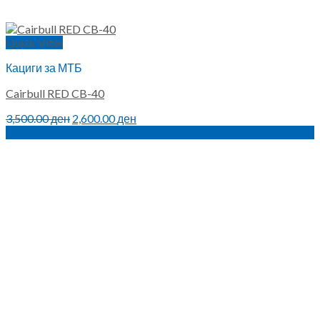
Quick View
Кациги за МТБ
Cairbull RED CB-40
Original
Current
3,500.00
ден
2,600.00
ден
price
price
Sale!
was:
is:
3,500.00 ден.
2,600.00 ден.