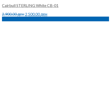
Cairbull STERLING White CB-01
Original
Current
2,900.00
ден
2,500.00
ден
price
price
Sale!
was:
is:
2,900.00 ден.
2,500.00 ден.