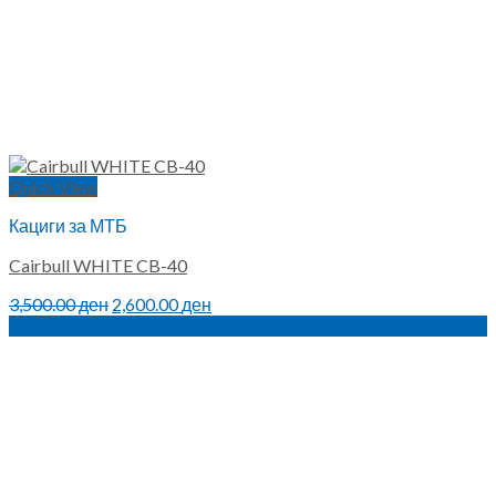
Quick View
Кациги за МТБ
Cairbull WHITE CB-40
Original
Current
3,500.00
ден
2,600.00
ден
price
price
Sale!
was:
is:
3,500.00 ден.
2,600.00 ден.