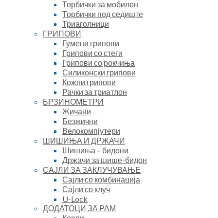
Торбички за мобилен
Торбички под седиште
Триаголници
ГРИПОВИ
Гумени грипови
Грипови со стеги
Грипови со рокчиња
Силиконски грипови
Кожни грипови
Рачки за триатлон
БРЗИНОМЕТРИ
Жичани
Безжични
Велокомпјутери
ШИШИЊА И ДРЖАЧИ
Шишиња – бидони
Држачи за шише-бидон
САЈЛИ ЗА ЗАКЛУЧУВАЊЕ
Сајли со комбинација
Сајли со клуч
U-Lock
ДОДАТОЦИ ЗА РАМ
Корпи