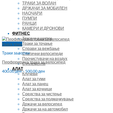
ТРАКИ ЗА ВОЛАН
ДРЖАЧИ ЗА МОБИЛЕН
НАОЧАРИ
ПУМПИ
РАНЦИ
КАМЕРИ И ДРОНОВИ
ФИТНЕС
Тежини и шипки
Траки за трчање
Quick View
Справи за вежбање
Траки за волан
Статични велосипеди
Прочистувачи на воздух
Перфорирана трака за велосипед
Суплементи
АЛАТ
400.00
ден
–
500.00
ден
Клучеви
Алат за гуми
Алат за ланец
Алат за кочници
Средства за чистење
Средства за подмачкување
Држачи за велосипед
Држачи за на автомобил