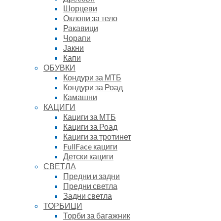
Шорцеви
Оклопи за тело
Ракавици
Чорапи
Јакни
Капи
ОБУВКИ
Кондури за МТБ
Кондури за Роад
Камашни
КАЦИГИ
Кациги за МТБ
Кациги за Роад
Кациги за тротинет
FullFace кациги
Детски кациги
СВЕТЛА
Предни и задни
Предни светла
Задни светла
ТОРБИЦИ
Торби за багажник