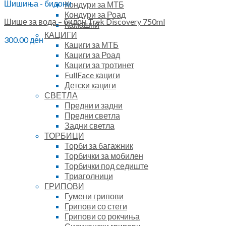
Шишиња - бидони
Кондури за МТБ
Кондури за Роад
Шише за вода – бидон Trek Discovery 750ml
Камашни
КАЦИГИ
300.00
ден
Кациги за МТБ
Кациги за Роад
Кациги за тротинет
FullFace кациги
Детски кациги
СВЕТЛА
Предни и задни
Предни светла
Задни светла
ТОРБИЦИ
Торби за багажник
Торбички за мобилен
Торбички под седиште
Триаголници
ГРИПОВИ
Гумени грипови
Грипови со стеги
Грипови со рокчиња