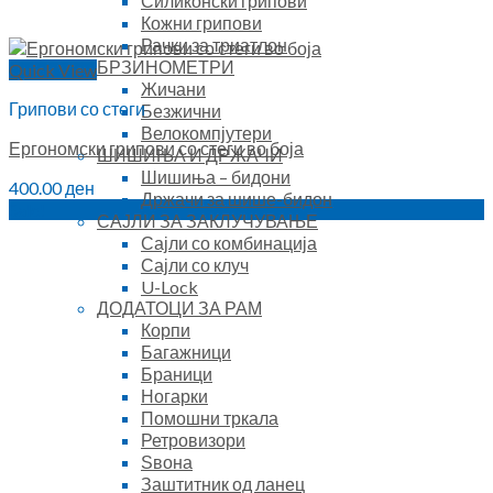
Силиконски грипови
Кожни грипови
Рачки за триатлон
БРЗИНОМЕТРИ
Quick View
Жичани
Грипови со стеги
Безжични
Велокомпјутери
Ергономски грипови со стеги во боја
ШИШИЊА И ДРЖАЧИ
Шишиња – бидони
400.00
ден
Држачи за шише-бидон
Sale!
САЈЛИ ЗА ЗАКЛУЧУВАЊЕ
Сајли со комбинација
Сајли со клуч
U-Lock
ДОДАТОЦИ ЗА РАМ
Корпи
Багажници
Браници
Ногарки
Помошни тркала
Ретровизори
Ѕвона
Заштитник од ланец