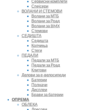
Сервисни комплети
Спејсери
ВОЛАНИ И СТЕМОВИ
Волани за МТБ
Волани за Роад
Волани за BMX
Стемови
СЕДИШТА
Седишта
Колчиња
Стеги
ПЕДАЛИ
Педали за МТБ
Педали за Роад
Клитови
Делови за е-велосипеди
Батерии
Полначи
Дисплеи
Брави за батерии
ОПРЕМА
ОБЛЕКА
Дресови