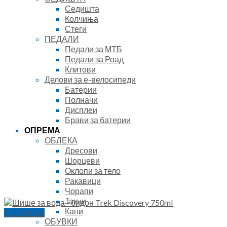
Седишта
Колчиња
Стеги
ПЕДАЛИ
Педали за МТБ
Педали за Роад
Клитови
Делови за е-велосипеди
Батерии
Полначи
Дисплеи
Брави за батерии
ОПРЕМА
ОБЛЕКА
Дресови
Шорцеви
Оклопи за тело
Ракавици
Чорапи
Јакни
Капи
Quick View
ОБУВКИ