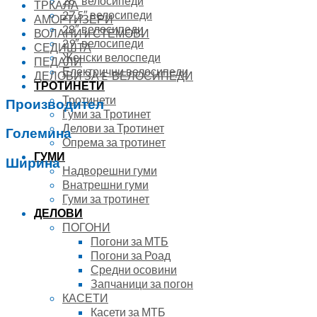
26″ велосипеди
ТРКАЛА
27.5″ велосипеди
АМОРТИЗЕРИ
28″ велосипеди
ВОЛАНИ и СТЕМОВИ
29″ велосипеди
СЕДИШТА
Женски велоспеди
ПЕДАЛИ
Електрични велосипеди
ДЕЛОВИ ЗА E-ВЕЛОСИПЕДИ
ТРОТИНЕТИ
Тротинети
Производител
Гуми за Тротинет
Делови за Тротинет
Големина
Опрема за тротинет
ГУМИ
Ширина
Надворешни гуми
Внатрешни гуми
Гуми за тротинет
ДЕЛОВИ
ПОГОНИ
Погони за МТБ
Погони за Роад
Средни осовини
Запчаници за погон
КАСЕТИ
Касети за МТБ