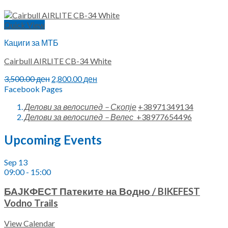
Quick View
Кациги за МТБ
Cairbull AIRLITE CB-34 White
Original
Current
3,500.00
ден
2,800.00
ден
price
price
Facebook Pages
was:
is:
Делови за велосипед – Скопје
+38971349134
3,500.00 ден.
2,800.00 ден.
Делови за велосипед – Велес
+38977654496
Upcoming Events
Sep
13
09:00
-
15:00
БАЈКФЕСТ Патеките на Водно / BIKEFEST
Vodno Trails
View Calendar