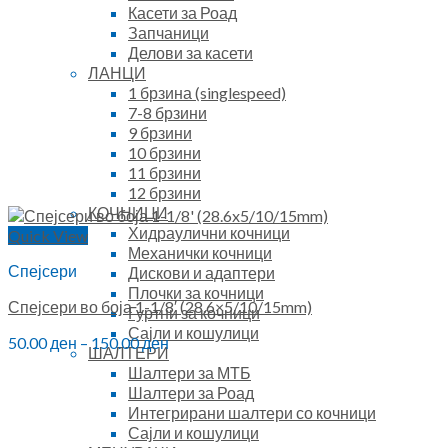
Касети за Роад
Запчаници
Делови за касети
ЛАНЦИ
1 брзина (singlespeed)
7-8 брзини
9 брзини
10 брзини
11 брзини
12 брзини
КОЧНИЦИ
Хидраулични кочници
Quick View
Механички кочници
Спејсери
Дискови и адаптери
Плочки за кочници
Спејсери во боја 1-1/8′ (28.6×5/10/15mm)
Гуртни за кочници
Сајли и кошулици
50.00
ден
–
150.00
ден
ШАЛТЕРИ
Шалтери за МТБ
Шалтери за Роад
Интегрирани шалтери со кочници
Сајли и кошулици