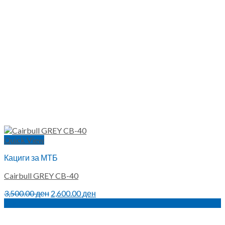
Quick View
Кациги за МТБ
Cairbull GREY CB-40
Original
Current
3,500.00
ден
2,600.00
ден
price
price
Sale!
was:
is:
3,500.00 ден.
2,600.00 ден.