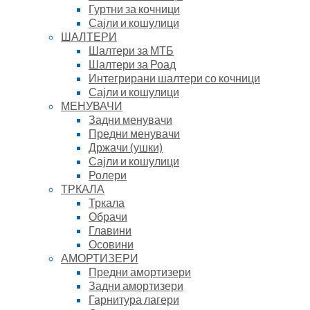
Гуртни за кочници
Сајли и кошулици
ШАЛТЕРИ
Шалтери за МТБ
Шалтери за Роад
Интегрирани шалтери со кочници
Сајли и кошулици
МЕНУВАЧИ
Задни менувачи
Предни менувачи
Држачи (ушки)
Сајли и кошулици
Ролери
ТРКАЛА
Тркала
Обрачи
Главини
Осовини
АМОРТИЗЕРИ
Предни амортизери
Задни амортизери
Гарнитура лагери