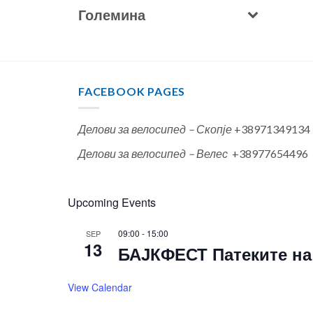
Големина
FACEBOOK PAGES
Делови за велосипед – Скопје
+38971349134
Делови за велосипед – Велес
+38977654496
Upcoming Events
09:00
-
15:00
SEP
13
БАЈКФЕСТ Патеките на 
View Calendar