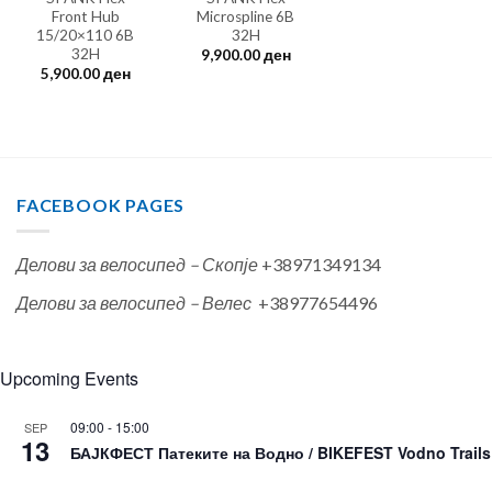
Front Hub
Microspline 6B
15/20×110 6B
32H
32H
9,900.00
ден
5,900.00
ден
FACEBOOK PAGES
Делови за велосипед – Скопје
+38971349134
Делови за велосипед – Велес
+38977654496
Upcoming Events
09:00
-
15:00
SEP
13
БАЈКФЕСТ Патеките на Водно / BIKEFEST Vodno Trails