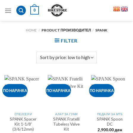
Skip
0
to
content
HOME
/
PRODUCT ПРОИЗВОДИТЕЛ
/
SPANK
FILTER
ПО НАРАЧКА
ПО НАРАЧКА
ПО НАРАЧКА
СПЕЈСЕРИ
АЛАТ ЗА ГУМИ
ПЕДАЛИ ЗА МТБ
SPANK Spacer
SPANK Fratelli
SPANK Spoon
Kit 1-1/8′
Tubeless Valve
DC
(3/6/12mm)
Kit
2,900.00
ден