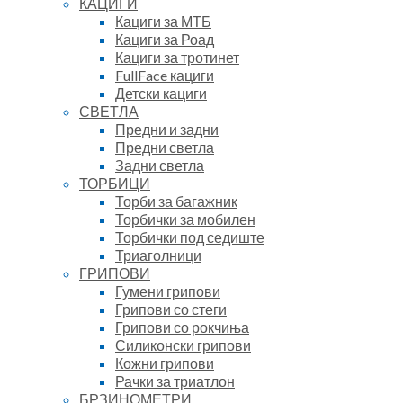
КАЦИГИ
Кациги за МТБ
Кациги за Роад
Кациги за тротинет
FullFace кациги
Детски кациги
СВЕТЛА
Предни и задни
Предни светла
Задни светла
ТОРБИЦИ
Торби за багажник
Торбички за мобилен
Торбички под седиште
Триаголници
ГРИПОВИ
Гумени грипови
Грипови со стеги
Грипови со рокчиња
Силиконски грипови
Кожни грипови
Рачки за триатлон
БРЗИНОМЕТРИ