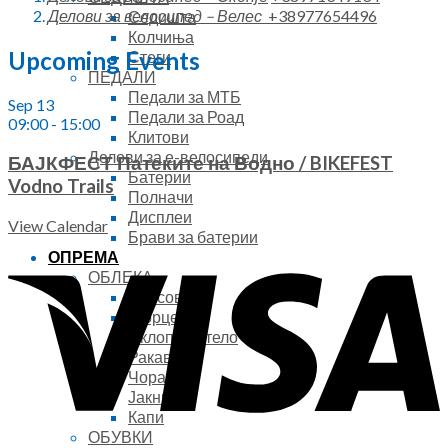
Делови за велосипед – Велес
+38977654496
Седишта
Колчиња
Upcoming Events
Стеги
ПЕДАЛИ
Педали за МТБ
Sep
13
Педали за Роад
09:00
-
15:00
Клитови
Делови за е-велосипеди
БАЈКФЕСТ Патеките на Водно / BIKEFEST
Батерии
Vodno Trails
Полначи
Дисплеи
View Calendar
Брави за батерии
ОПРЕМА
ОБЛЕКА
Дресови
Шорцеви
Оклопи за тело
Ракавици
Чорапи
Јакни
Капи
ОБУВКИ