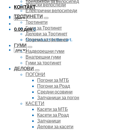
Тренажери за велосипед
Женски велоспеди
КОНТАКТ
Електрични велосипеди
ТРОТИНЕТИ
Тротинети
Гуми за Тротинет
0.00
ден
0
Делови за Тротинет
No products in the cart.
Опрема за тротинет
ГУМИ
Надворешни гуми
Внатрешни гуми
Гуми за тротинет
ДЕЛОВИ
ПОГОНИ
Погони за МТБ
Погони за Роад
Средни осовини
Запчаници за погон
КАСЕТИ
Касети за МТБ
Касети за Роад
Запчаници
Делови за касети