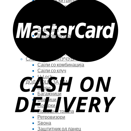
Силиконски грипови
Кожни грипови
Рачки за триатлон
БРЗИНОМЕТРИ
Жичани
Безжични
Велокомпјутери
ШИШИЊА И ДРЖАЧИ
Шишиња – бидони
Држачи за шише-бидон
САЈЛИ ЗА ЗАКЛУЧУВАЊЕ
Сајли со комбинација
Сајли со клуч
U-Lock
ДОДАТОЦИ ЗА РАМ
Корпи
Багажници
Браници
Ногарки
Помошни тркала
Ретровизори
Ѕвона
Заштитник од ланец