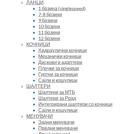
ЛАНЦИ
1 брзина (singlespeed)
7-8 брзини
9 брзини
10 брзини
11 брзини
12 брзини
КОЧНИЦИ
Хидраулични кочници
Механички кочници
Дискови и адаптери
Плочки за кочници
Гуртни за кочници
Сајли и кошулици
ШАЛТЕРИ
Шалтери за МТБ
Шалтери за Роад
Интегрирани шалтери со кочници
Сајли и кошулици
МЕНУВАЧИ
Задни менувачи
Предни менувачи
Држачи (ушки)