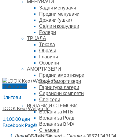
МЕНУВАЧИ
Задни менувачи
Предни менувачи
Држачи (ушки)
Сајли и кошулици
Ролери
ТРКАЛА
Тркала
Обрачи
Главини
Осовини
АМОРТИЗЕРИ
Предни амортизери
Задни амортизери
Quick View
Гарнитура лагери
Сервисни комплети
Клитови
Спејсери
ВОЛАНИ И СТЕМОВИ
LOOK Keo (Wellgo) 6°
Волани за МТБ
Волани за Роад
1,100.00
ден
Волани за BMX
Facebook Pages
Стемови
Делови за велосипед – Скопје
+38971349134
СЕДИШТА