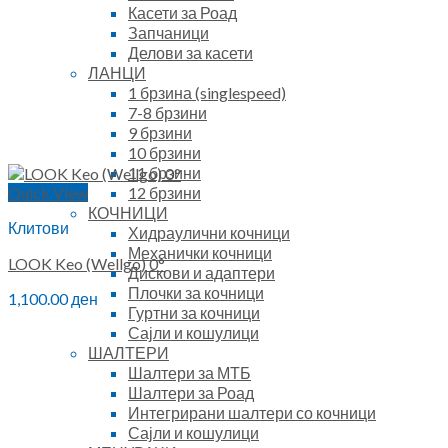
Касети за Роад
Запчаници
Делови за касети
ЛАНЦИ
1 брзина (singlespeed)
7-8 брзини
9 брзини
10 брзини
11 брзини
12 брзини
Quick View
КОЧНИЦИ
Клитови
Хидраулични кочници
Механички кочници
LOOK Keo (Wellgo) 0°
Дискови и адаптери
Плочки за кочници
1,100.00
ден
Гуртни за кочници
Сајли и кошулици
ШАЛТЕРИ
Шалтери за МТБ
Шалтери за Роад
Интегрирани шалтери со кочници
Сајли и кошулици