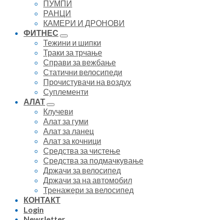
ПУМПИ
РАНЦИ
КАМЕРИ И ДРОНОВИ
ФИТНЕС
Тежини и шипки
Траки за трчање
Справи за вежбање
Статични велосипеди
Прочистувачи на воздух
Суплементи
АЛАТ
Клучеви
Алат за гуми
Алат за ланец
Алат за кочници
Средства за чистење
Средства за подмачкување
Држачи за велосипед
Држачи за на автомобил
Тренажери за велосипед
КОНТАКТ
Login
Newsletter