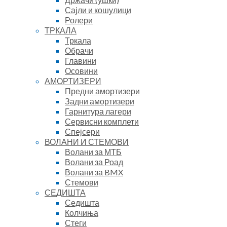
Сајли и кошулици
Ролери
ТРКАЛА
Тркала
Обрачи
Главини
Осовини
АМОРТИЗЕРИ
Предни амортизери
Задни амортизери
Гарнитура лагери
Сервисни комплети
Спејсери
ВОЛАНИ И СТЕМОВИ
Волани за МТБ
Волани за Роад
Волани за BMX
Стемови
СЕДИШТА
Седишта
Колчиња
Стеги