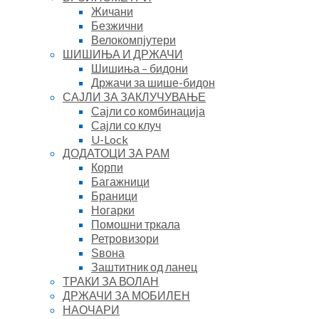
Жичани
Безжични
Велокомпјутери
ШИШИЊА И ДРЖАЧИ
Шишиња – бидони
Држачи за шише-бидон
САЈЛИ ЗА ЗАКЛУЧУВАЊЕ
Сајли со комбинација
Сајли со клуч
U-Lock
ДОДАТОЦИ ЗА РАМ
Корпи
Багажници
Браници
Ногарки
Помошни тркала
Ретровизори
Ѕвона
Заштитник од ланец
ТРАКИ ЗА ВОЛАН
ДРЖАЧИ ЗА МОБИЛЕН
НАОЧАРИ