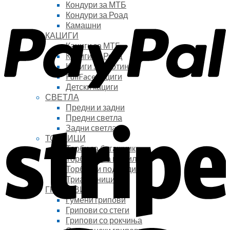
Кондури за МТБ
Кондури за Роад
Камашни
КАЦИГИ
Кациги за МТБ
Кациги за Роад
Кациги за тротинет
FullFace кациги
Детски кациги
СВЕТЛА
Предни и задни
Предни светла
Задни светла
ТОРБИЦИ
Торби за багажник
Торбички за мобилен
Торбички под седиште
Триаголници
ГРИПОВИ
Гумени грипови
Грипови со стеги
Грипови со рокчиња