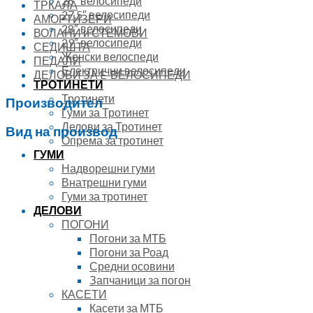
26″ велосипеди
ТРКАЛА
27.5″ велосипеди
АМОРТИЗЕРИ
28″ велосипеди
ВОЛАНИ и СТЕМОВИ
29″ велосипеди
СЕДИШТА
Женски велоспеди
ПЕДАЛИ
Електрични велосипеди
ДЕЛОВИ ЗА E-ВЕЛОСИПЕДИ
ТРОТИНЕТИ
Тротинети
Производител
Гуми за Тротинет
Делови за Тротинет
Вид на производ
Опрема за тротинет
ГУМИ
Надворешни гуми
Внатрешни гуми
Гуми за тротинет
ДЕЛОВИ
ПОГОНИ
Погони за МТБ
Погони за Роад
Средни осовини
Запчаници за погон
КАСЕТИ
Касети за МТБ