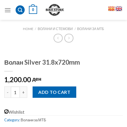
Skip
0
to
content
HOME
/
ВОЛАНИ И СТЕМОВИ
/
ВОЛАНИ ЗА МТБ
Волан Silver 31.8x720mm
1,200.00
ден
Волан Silver 31.8x720mm quantity
ADD TO CART
Wishlist
Category:
Волани за МТБ