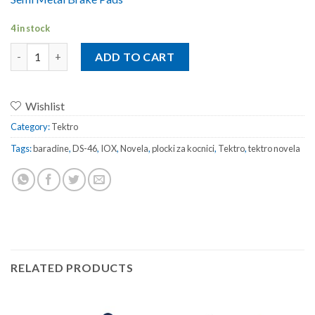
4 in stock
Tektro Novela IOX (Baradine) quantity
ADD TO CART
Wishlist
Category:
Tektro
Tags:
baradine
,
DS-46
,
IOX
,
Novela
,
plocki za kocnici
,
Tektro
,
tektro novela
RELATED PRODUCTS