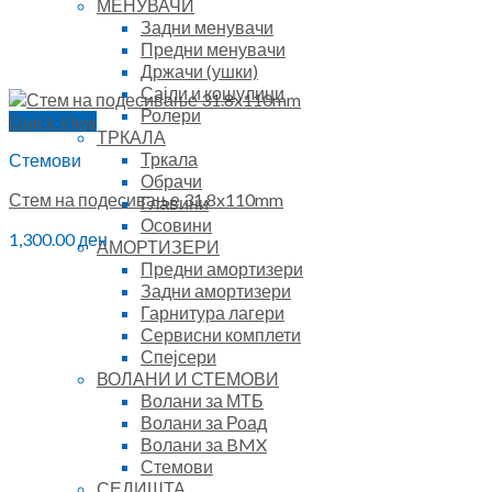
МЕНУВАЧИ
Задни менувачи
Предни менувачи
Држачи (ушки)
Сајли и кошулици
Ролери
Quick View
ТРКАЛА
Тркала
Стемови
Обрачи
Стем на подесивање 31.8x110mm
Главини
Осовини
1,300.00
ден
АМОРТИЗЕРИ
Предни амортизери
Задни амортизери
Гарнитура лагери
Сервисни комплети
Спејсери
ВОЛАНИ И СТЕМОВИ
Волани за МТБ
Волани за Роад
Волани за BMX
Стемови
СЕДИШТА