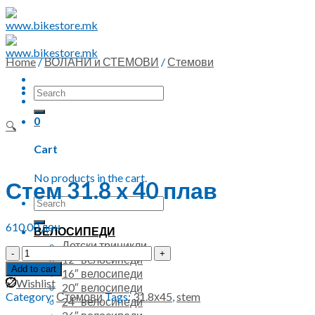
Skip
to
content
Home
/
ВОЛАНИ и СТЕМОВИ
/
Стемови
Search
for:
0
🔍
Cart
No products in the cart.
Стем 31.8 x 40 плав
Search
for:
610.00
ден
ВЕЛОСИПЕДИ
Детски трицикли
Стем
12″ велосипеди
31.8
Add to cart
16″ велосипеди
x
Wishlist
20″ велосипеди
40
Category:
Стемови
Tags:
31.8х45
,
stem
24″ велосипеди
плав