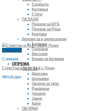
Седишта
Колчиња
Стеги
ПЕДАЛИ
Педали за МТБ
Педали за Роад
Клитови
Делови за е-велосипеди
Батерии
Полначи
Quick View
Дисплеи
Брави за батерии
Стемови
ОПРЕМА
Стем Force S4.2 / 31.8 x 75mm
ОБЛЕКА
Дресови
980.00
ден
Шорцеви
Оклопи за тело
Ракавици
Чорапи
Јакни
Капи
ОБУВКИ