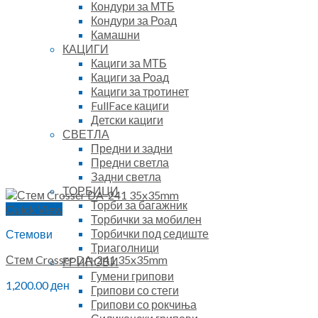
Кондури за МТБ
Кондури за Роад
Камашни
КАЦИГИ
Кациги за МТБ
Кациги за Роад
Кациги за тротинет
FullFace кациги
Детски кациги
СВЕТЛА
Предни и задни
Предни светла
Задни светла
ТОРБИЦИ
Торби за багажник
Quick View
Торбички за мобилен
Торбички под седиште
Стемови
Триаголници
Стем Crosser DA-241 35x35mm
ГРИПОВИ
Гумени грипови
1,200.00
ден
Грипови со стеги
Грипови со рокчиња