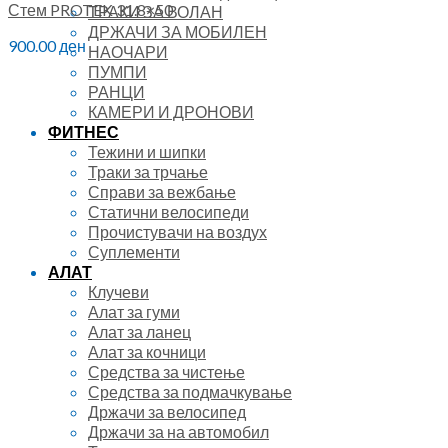
Стем PROTEK 31.8×50
ТРАКИ ЗА ВОЛАН
ДРЖАЧИ ЗА МОБИЛЕН
900.00
ден
НАОЧАРИ
ПУМПИ
РАНЦИ
КАМЕРИ И ДРОНОВИ
ФИТНЕС
Тежини и шипки
Траки за трчање
Справи за вежбање
Статични велосипеди
Прочистувачи на воздух
Суплементи
АЛАТ
Клучеви
Алат за гуми
Алат за ланец
Алат за кочници
Средства за чистење
Средства за подмачкување
Држачи за велосипед
Држачи за на автомобил