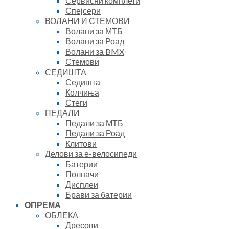
Сервисни комплети
Спејсери
ВОЛАНИ И СТЕМОВИ
Волани за МТБ
Волани за Роад
Волани за BMX
Стемови
СЕДИШТА
Седишта
Колчиња
Стеги
ПЕДАЛИ
Педали за МТБ
Педали за Роад
Клитови
Делови за е-велосипеди
Батерии
Полначи
Дисплеи
Брави за батерии
ОПРЕМА
ОБЛЕКА
Дресови