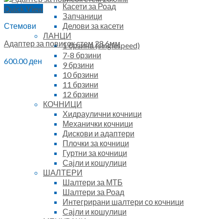
Касети за Роад
Quick View
Запчаници
Делови за касети
Стемови
ЛАНЦИ
Адаптер за повисок стем 28.6мм
1 брзина (singlespeed)
7-8 брзини
600.00
ден
9 брзини
10 брзини
11 брзини
12 брзини
КОЧНИЦИ
Хидраулични кочници
Механички кочници
Дискови и адаптери
Плочки за кочници
Гуртни за кочници
Сајли и кошулици
ШАЛТЕРИ
Шалтери за МТБ
Шалтери за Роад
Интегрирани шалтери со кочници
Сајли и кошулици