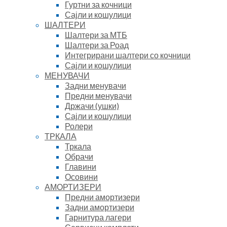
Гуртни за кочници
Сајли и кошулици
ШАЛТЕРИ
Шалтери за МТБ
Шалтери за Роад
Интегрирани шалтери со кочници
Сајли и кошулици
МЕНУВАЧИ
Задни менувачи
Предни менувачи
Држачи (ушки)
Сајли и кошулици
Ролери
ТРКАЛА
Тркала
Обрачи
Главини
Осовини
АМОРТИЗЕРИ
Предни амортизери
Задни амортизери
Гарнитура лагери