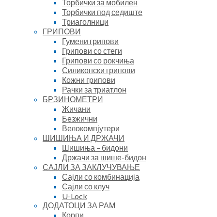
Торбички за мобилен
Торбички под седиште
Триаголници
ГРИПОВИ
Гумени грипови
Грипови со стеги
Грипови со рокчиња
Силиконски грипови
Кожни грипови
Рачки за триатлон
БРЗИНОМЕТРИ
Жичани
Безжични
Велокомпјутери
ШИШИЊА И ДРЖАЧИ
Шишиња – бидони
Држачи за шише-бидон
САЈЛИ ЗА ЗАКЛУЧУВАЊЕ
Сајли со комбинација
Сајли со клуч
U-Lock
ДОДАТОЦИ ЗА РАМ
Корпи