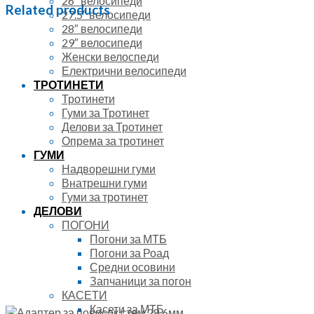
26″ велосипеди
quantity
Related products
27.5″ велосипеди
28″ велосипеди
29″ велосипеди
Женски велоспеди
Електрични велосипеди
ТРОТИНЕТИ
Тротинети
Гуми за Тротинет
Делови за Тротинет
Опрема за тротинет
ГУМИ
Надворешни гуми
Внатрешни гуми
Гуми за тротинет
ДЕЛОВИ
ПОГОНИ
Погони за МТБ
Погони за Роад
Средни осовини
Запчаници за погон
КАСЕТИ
Касети за МТБ