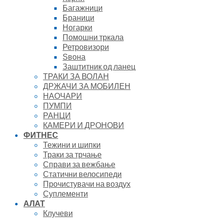
Багажници
Браници
Ногарки
Помошни тркала
Ретровизори
Ѕвона
Заштитник од ланец
ТРАКИ ЗА ВОЛАН
ДРЖАЧИ ЗА МОБИЛЕН
НАОЧАРИ
ПУМПИ
РАНЦИ
КАМЕРИ И ДРОНОВИ
ФИТНЕС
Тежини и шипки
Траки за трчање
Справи за вежбање
Статични велосипеди
Прочистувачи на воздух
Суплементи
АЛАТ
Клучеви