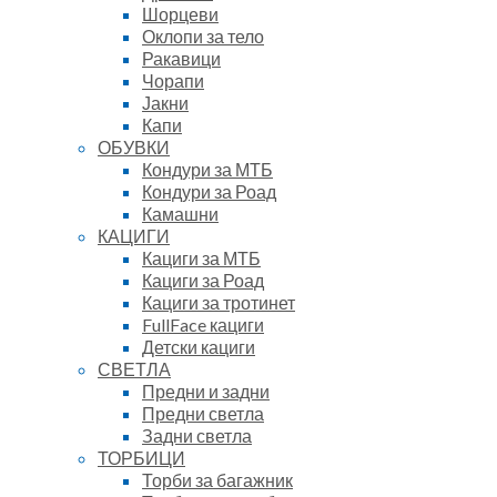
Шорцеви
Оклопи за тело
Ракавици
Чорапи
Јакни
Капи
ОБУВКИ
Кондури за МТБ
Кондури за Роад
Камашни
КАЦИГИ
Кациги за МТБ
Кациги за Роад
Кациги за тротинет
FullFace кациги
Детски кациги
СВЕТЛА
Предни и задни
Предни светла
Задни светла
ТОРБИЦИ
Торби за багажник