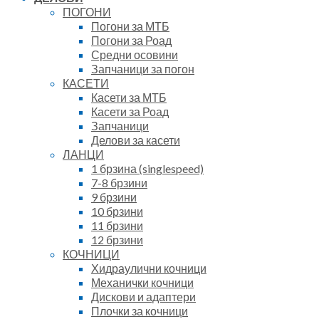
ПОГОНИ
Погони за МТБ
Погони за Роад
Средни осовини
Запчаници за погон
КАСЕТИ
Касети за МТБ
Касети за Роад
Запчаници
Делови за касети
ЛАНЦИ
1 брзина (singlespeed)
7-8 брзини
9 брзини
10 брзини
11 брзини
12 брзини
КОЧНИЦИ
Хидраулични кочници
Механички кочници
Дискови и адаптери
Плочки за кочници