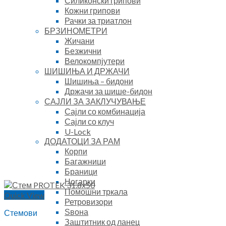
Силиконски грипови
Кожни грипови
Рачки за триатлон
БРЗИНОМЕТРИ
Жичани
Безжични
Велокомпјутери
ШИШИЊА И ДРЖАЧИ
Шишиња – бидони
Држачи за шише-бидон
САЈЛИ ЗА ЗАКЛУЧУВАЊЕ
Сајли со комбинација
Сајли со клуч
U-Lock
ДОДАТОЦИ ЗА РАМ
Корпи
Багажници
Браници
Ногарки
Помошни тркала
Quick View
Ретровизори
Ѕвона
Стемови
Заштитник од ланец