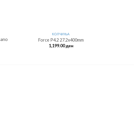
КОЛЧИЊА
sano
Force P4.2 27.2x400mm
С
1,199.00
ден