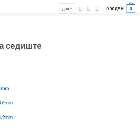
0
0.00
ДЕН
за седиште
.4mm
28.6mm
34.9mm