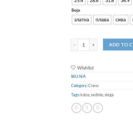
25.4
28.6
31.8
34.9
Боја
златна
плава
сива
Стега за колче за седиште 28.6 
ADD TO 
Wishlist
SKU:
N/A
Category:
Стеги
Tags:
kolce
,
sediste
,
stega