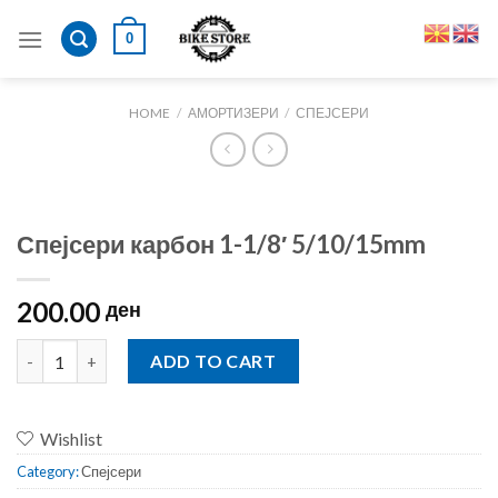
Skip
0
to
content
HOME
/
АМОРТИЗЕРИ
/
СПЕЈСЕРИ
Спејсери карбон 1-1/8′ 5/10/15mm
200.00
ден
Спејсери карбон 1-1/8' 5/10/15mm quantity
ADD TO CART
Wishlist
Category:
Спејсери