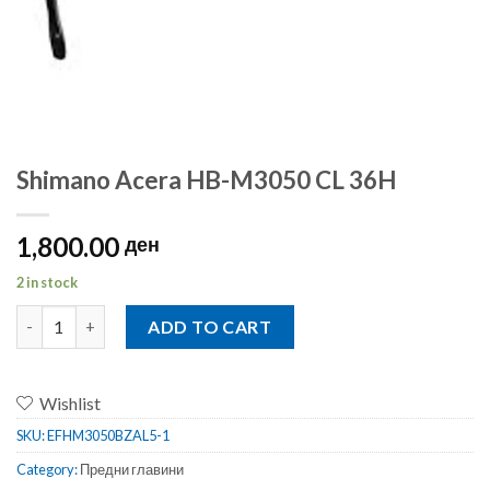
Shimano Acera HB-M3050 CL 36H
1,800.00
ден
2 in stock
Shimano Acera HB-M3050 CL 36H quantity
ADD TO CART
Wishlist
SKU:
EFHM3050BZAL5-1
Category:
Предни главини