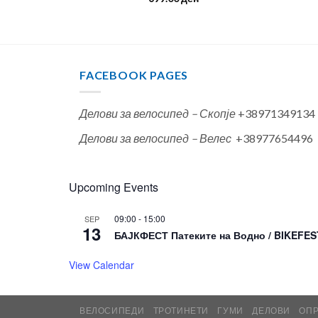
FACEBOOK PAGES
Делови за велосипед – Скопје
+38971349134
Делови за велосипед – Велес
+38977654496
Upcoming Events
09:00
-
15:00
SEP
13
БАЈКФЕСТ Патеките на Водно / BIKEFEST
View Calendar
ВЕЛОСИПЕДИ
ТРОТИНЕТИ
ГУМИ
ДЕЛОВИ
ОП