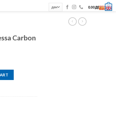
0
0.00
ДЕН
essa Carbon
TA12-SW 2017 quantity
CART