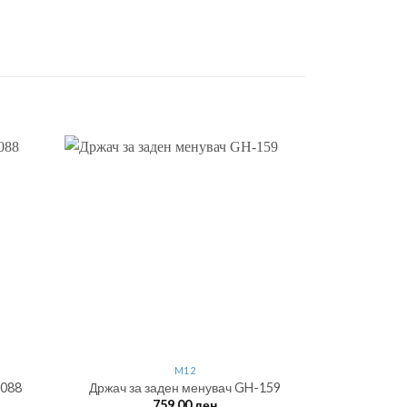
M12
-088
Држач за заден менувач GH-159
759.00
ден