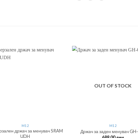
OUT OF STOCK
M12
M12
рзален држач за менувач SRAM
Држач за заден менувач GH
UDH
688.00
ден