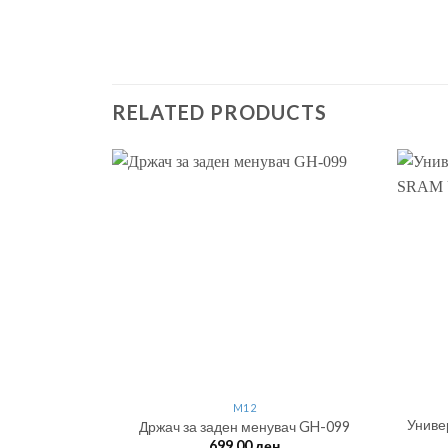
RELATED PRODUCTS
M12
Униве
ач GH-087
Држач за заден менувач GH-099
699.00
ден