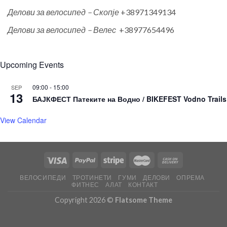
Делови за велосипед – Скопје
+38971349134
Делови за велосипед – Велес
+38977654496
Upcoming Events
09:00
-
15:00
SEP
13
БАЈКФЕСТ Патеките на Водно / BIKEFEST Vodno Trails
View Calendar
ВЕЛОСИПЕДИ
ТРОТИНЕТИ
ГУМИ
ДЕЛОВИ
ОПРЕМА
ФИТНЕС
АЛАТ
КОНТАКТ
Copyright 2026 ©
Flatsome Theme