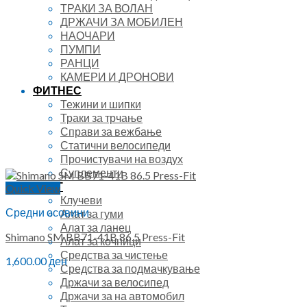
ТРАКИ ЗА ВОЛАН
ДРЖАЧИ ЗА МОБИЛЕН
НАОЧАРИ
ПУМПИ
РАНЦИ
КАМЕРИ И ДРОНОВИ
ФИТНЕС
Тежини и шипки
Траки за трчање
Справи за вежбање
Статични велосипеди
Прочистувачи на воздух
Суплементи
АЛАТ
Quick View
Клучеви
Средни осовини
Алат за гуми
Алат за ланец
Shimano SM BB71-41B 86.5 Press-Fit
Алат за кочници
Средства за чистење
1,600.00
ден
Средства за подмачкување
Држачи за велосипед
Држачи за на автомобил