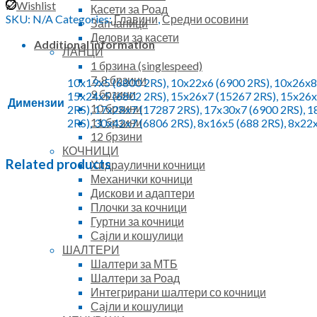
Elvedes
Wishlist
Касети за Роад
(Made
SKU:
N/A
Categories:
Главини
,
Средни осовини
Запчаници
in
Делови за касети
Italy)
Additional information
ЛАНЦИ
quantity
1 брзина (singlespeed)
7-8 брзини
10x19x5 (6800 2RS), 10x22x6 (6900 2RS), 10x26x8 
9 брзини
15x24x5 (6802 2RS), 15x26x7 (15267 2RS), 15x26x
Димензии
10 брзини
2RS), 17x28x7 (17287 2RS), 17x30x7 (6900 2RS), 
11 брзини
2RS), 30x42x7 (6806 2RS), 8x16x5 (688 2RS), 8x22x
12 брзини
КОЧНИЦИ
Related products
Хидраулични кочници
Механички кочници
Дискови и адаптери
Плочки за кочници
Гуртни за кочници
Сајли и кошулици
ШАЛТЕРИ
Шалтери за МТБ
Шалтери за Роад
Интегрирани шалтери со кочници
Сајли и кошулици