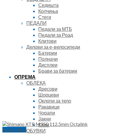
Седишта
Колчиња
Стеги
ПЕДАЛИ
Педали за МТБ
Педали за Роад
Клитови
Делови за е-велосипеди
Батерии
Полначи
Дисплеи
Брави за батерии
ОПРЕМА
ОБЛЕКА
Дресови
Шорцеви
Оклопи за тело
Ракавици
Чорапи
Јакни
Капи
Quick View
ОБУВКИ