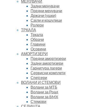
МЕНУВАЧИ
Задни менувачи
Предни менувачи
Држачи (ушки)
Сајли и кошулици
Ролери
ТРКАЛА
Тркала
Обрачи
Главини
Осовини
АМОРТИЗЕРИ
Предни амортизери
Задни амортизери
Гарнитура лагери
Сервисни комплети
Спејсери
ВОЛАНИ И СТЕМОВИ
Волани за МТБ
Волани за Роад
Волани за BMX
Стемови
СЕДИШТА