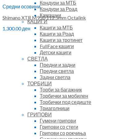
Кондури за МТБ
Средни осовини
Кондури за Роад
Камашни
Shimano XTR M950 112.5mm Octalink
КАЦИГИ
Кациги за МТБ
1,300.00
ден
Кациги за Роад
Кациги за тротинет
FullFace кациги
Детски кациги
СВЕТЛА
Предни и задни
Предни светла
Задни светла
ТОРБИЦИ
Торби за багажник
Торбички за мобилен
Торбички под седиште
Триаголници
ГРИПОВИ
Гумени грипови
Грипови со стеги
Грипови со рокчиња