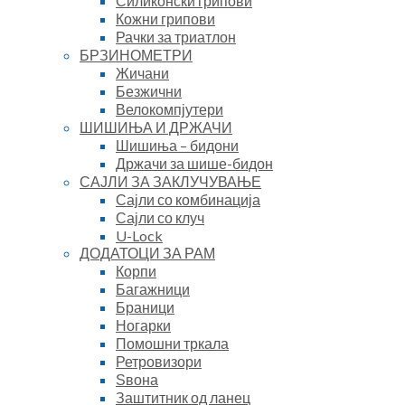
Силиконски грипови
Кожни грипови
Рачки за триатлон
БРЗИНОМЕТРИ
Жичани
Безжични
Велокомпјутери
ШИШИЊА И ДРЖАЧИ
Шишиња – бидони
Држачи за шише-бидон
САЈЛИ ЗА ЗАКЛУЧУВАЊЕ
Сајли со комбинација
Сајли со клуч
U-Lock
ДОДАТОЦИ ЗА РАМ
Корпи
Багажници
Браници
Ногарки
Помошни тркала
Ретровизори
Ѕвона
Заштитник од ланец