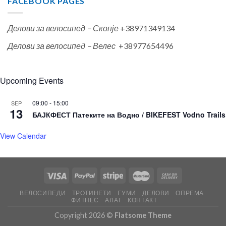
FACEBOOK PAGES
Делови за велосипед – Скопје
+38971349134
Делови за велосипед – Велес
+38977654496
Upcoming Events
09:00
-
15:00
SEP
13
БАЈКФЕСТ Патеките на Водно / BIKEFEST Vodno Trails
View Calendar
ВЕЛОСИПЕДИ
ТРОТИНЕТИ
ГУМИ
ДЕЛОВИ
ОПРЕМА
ФИТНЕС
АЛАТ
КОНТАКТ
Copyright 2026 ©
Flatsome Theme