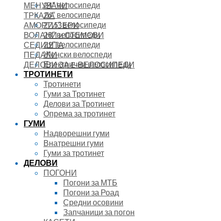
24″ велосипеди
МЕНУВАЧИ
26″ велосипеди
ТРКАЛА
27.5″ велосипеди
АМОРТИЗЕРИ
28″ велосипеди
ВОЛАНИ и СТЕМОВИ
29″ велосипеди
СЕДИШТА
Женски велоспеди
ПЕДАЛИ
Електрични велосипеди
ДЕЛОВИ ЗА E-ВЕЛОСИПЕДИ
ТРОТИНЕТИ
Тротинети
Гуми за Тротинет
Делови за Тротинет
Опрема за тротинет
ГУМИ
Надворешни гуми
Внатрешни гуми
Гуми за тротинет
ДЕЛОВИ
ПОГОНИ
Погони за МТБ
Погони за Роад
Средни осовини
Запчаници за погон