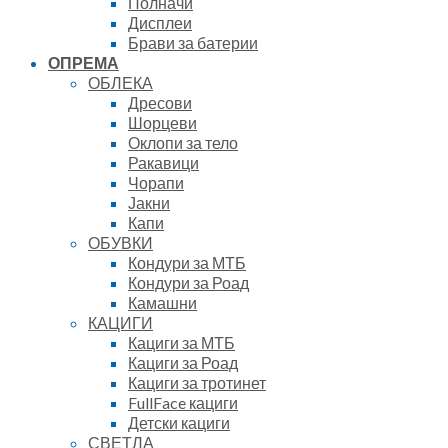
Полначи
Дисплеи
Брави за батерии
ОПРЕМА
ОБЛЕКА
Дресови
Шорцеви
Оклопи за тело
Ракавици
Чорапи
Јакни
Капи
ОБУВКИ
Кондури за МТБ
Кондури за Роад
Камашни
КАЦИГИ
Кациги за МТБ
Кациги за Роад
Кациги за тротинет
FullFace кациги
Детски кациги
СВЕТЛА