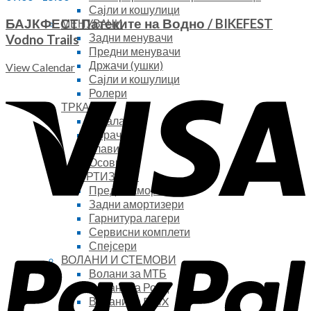
Сајли и кошулици
БАЈКФЕСТ Патеките на Водно / BIKEFEST
МЕНУВАЧИ
Задни менувачи
Vodno Trails
Предни менувачи
Држачи (ушки)
View Calendar
Сајли и кошулици
Ролери
ТРКАЛА
Тркала
Обрачи
Главини
Осовини
АМОРТИЗЕРИ
Предни амортизери
Задни амортизери
Гарнитура лагери
Сервисни комплети
Спејсери
ВОЛАНИ И СТЕМОВИ
Волани за МТБ
Волани за Роад
Волани за BMX