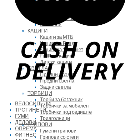
ОБУВКИ
Кондури за МТБ
Кондури за Роад
Камашни
КАЦИГИ
Кациги за МТБ
Кациги за Роад
Кациги за тротинет
FullFace кациги
Детски кациги
СВЕТЛА
Предни и задни
Предни светла
Задни светла
ТОРБИЦИ
Торби за багажник
ВЕЛОСИПЕДИ
Торбички за мобилен
ТРОТИНЕТИ
Торбички под седиште
ГУМИ
Триаголници
ДЕЛОВИ
ГРИПОВИ
ОПРЕМА
Гумени грипови
ФИТНЕС
Грипови со стеги