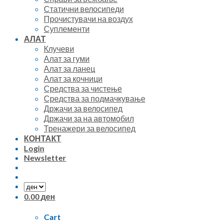
Статични велосипеди
Прочистувачи на воздух
Суплементи
АЛАТ
Клучеви
Алат за гуми
Алат за ланец
Алат за кочници
Средства за чистење
Средства за подмачкување
Држачи за велосипед
Држачи за на автомобил
Тренажери за велосипед
КОНТАКТ
Login
Newsletter
0.00
ден
Cart