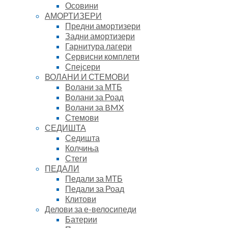
Осовини
АМОРТИЗЕРИ
Предни амортизери
Задни амортизери
Гарнитура лагери
Сервисни комплети
Спејсери
ВОЛАНИ И СТЕМОВИ
Волани за МТБ
Волани за Роад
Волани за BMX
Стемови
СЕДИШТА
Седишта
Колчиња
Стеги
ПЕДАЛИ
Педали за МТБ
Педали за Роад
Клитови
Делови за е-велосипеди
Батерии