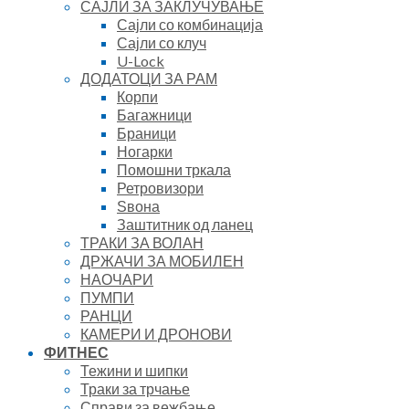
САЈЛИ ЗА ЗАКЛУЧУВАЊЕ
Сајли со комбинација
Сајли со клуч
U-Lock
ДОДАТОЦИ ЗА РАМ
Корпи
Багажници
Браници
Ногарки
Помошни тркала
Ретровизори
Ѕвона
Заштитник од ланец
ТРАКИ ЗА ВОЛАН
ДРЖАЧИ ЗА МОБИЛЕН
НАОЧАРИ
ПУМПИ
РАНЦИ
КАМЕРИ И ДРОНОВИ
ФИТНЕС
Тежини и шипки
Траки за трчање
Справи за вежбање