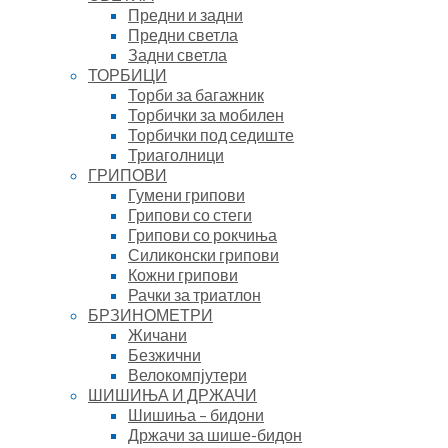
Предни и задни
Предни светла
Задни светла
ТОРБИЦИ
Торби за багажник
Торбички за мобилен
Торбички под седиште
Триаголници
ГРИПОВИ
Гумени грипови
Грипови со стеги
Грипови со рокчиња
Силиконски грипови
Кожни грипови
Рачки за триатлон
БРЗИНОМЕТРИ
Жичани
Безжични
Велокомпјутери
ШИШИЊА И ДРЖАЧИ
Шишиња – бидони
Држачи за шише-бидон