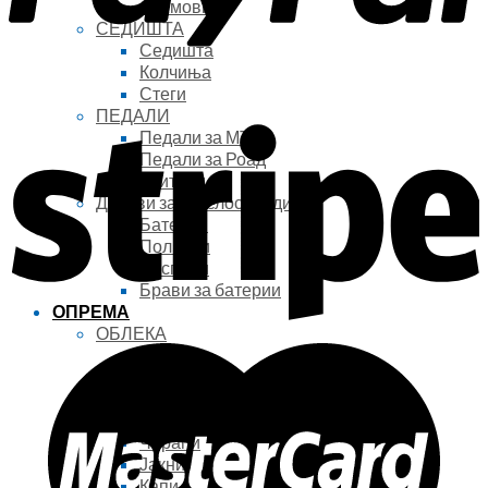
Стемови
СЕДИШТА
Седишта
Колчиња
Стеги
ПЕДАЛИ
Педали за МТБ
Педали за Роад
Клитови
Делови за е-велосипеди
Батерии
Полначи
Дисплеи
Брави за батерии
ОПРЕМА
ОБЛЕКА
Дресови
Шорцеви
Оклопи за тело
Ракавици
Чорапи
Јакни
Капи