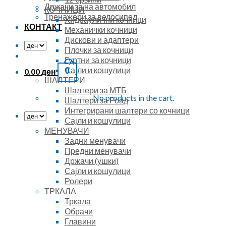
Држачи за на автомобил
КОЧНИЦИ
Тренажери за велосипед
Хидраулични кочници
КОНТАКТ
Механички кочници
Дискови и адаптери
Плочки за кочници
Гуртни за кочници
Сајли и кошулици
0.00
ден
0
ШАЛТЕРИ
Шалтери за МТБ
No products in the cart.
Шалтери за Роад
Интегрирани шалтери со кочници
Сајли и кошулици
МЕНУВАЧИ
Задни менувачи
Предни менувачи
Држачи (ушки)
Сајли и кошулици
Ролери
ТРКАЛА
Тркала
Обрачи
Главини