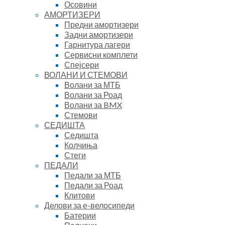
Осовини
АМОРТИЗЕРИ
Предни амортизери
Задни амортизери
Гарнитура лагери
Сервисни комплети
Спејсери
ВОЛАНИ И СТЕМОВИ
Волани за МТБ
Волани за Роад
Волани за BMX
Стемови
СЕДИШТА
Седишта
Колчиња
Стеги
ПЕДАЛИ
Педали за МТБ
Педали за Роад
Клитови
Делови за е-велосипеди
Батерии