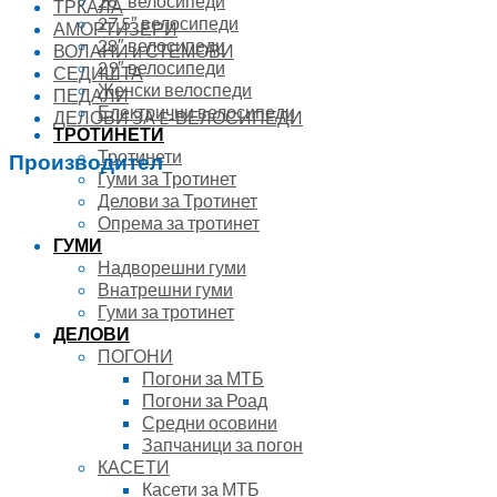
26″ велосипеди
ТРКАЛА
27.5″ велосипеди
АМОРТИЗЕРИ
28″ велосипеди
ВОЛАНИ и СТЕМОВИ
29″ велосипеди
СЕДИШТА
Женски велоспеди
ПЕДАЛИ
Електрични велосипеди
ДЕЛОВИ ЗА E-ВЕЛОСИПЕДИ
ТРОТИНЕТИ
Тротинети
Производител
Гуми за Тротинет
Делови за Тротинет
Опрема за тротинет
ГУМИ
Надворешни гуми
Внатрешни гуми
Гуми за тротинет
ДЕЛОВИ
ПОГОНИ
Погони за МТБ
Погони за Роад
Средни осовини
Запчаници за погон
КАСЕТИ
Касети за МТБ