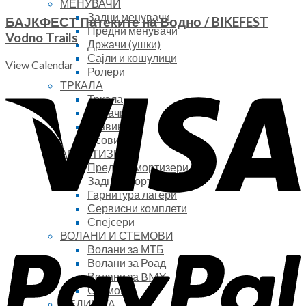
МЕНУВАЧИ
Задни менувачи
БАЈКФЕСТ Патеките на Водно / BIKEFEST
Предни менувачи
Vodno Trails
Држачи (ушки)
Сајли и кошулици
View Calendar
Ролери
ТРКАЛА
Тркала
Обрачи
Главини
Осовини
АМОРТИЗЕРИ
Предни амортизери
Задни амортизери
Гарнитура лагери
Сервисни комплети
Спејсери
ВОЛАНИ И СТЕМОВИ
Волани за МТБ
Волани за Роад
Волани за BMX
Стемови
СЕДИШТА