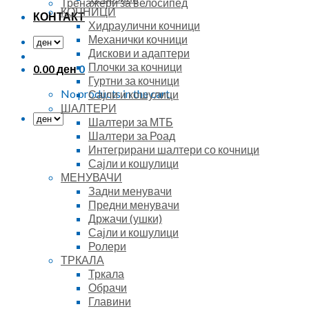
Тренажери за велосипед
КОЧНИЦИ
КОНТАКТ
Хидраулични кочници
Механички кочници
Дискови и адаптери
Плочки за кочници
0.00
ден
0
Гуртни за кочници
No products in the cart.
Сајли и кошулици
ШАЛТЕРИ
Шалтери за МТБ
Шалтери за Роад
Интегрирани шалтери со кочници
Сајли и кошулици
МЕНУВАЧИ
Задни менувачи
Предни менувачи
Држачи (ушки)
Сајли и кошулици
Ролери
ТРКАЛА
Тркала
Обрачи
Главини