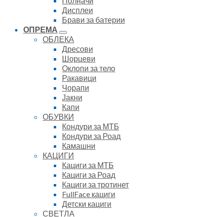
Полначи
Дисплеи
Брави за батерии
ОПРЕМА
ОБЛЕКА
Дресови
Шорцеви
Оклопи за тело
Ракавици
Чорапи
Јакни
Капи
ОБУВКИ
Кондури за МТБ
Кондури за Роад
Камашни
КАЦИГИ
Кациги за МТБ
Кациги за Роад
Кациги за тротинет
FullFace кациги
Детски кациги
СВЕТЛА