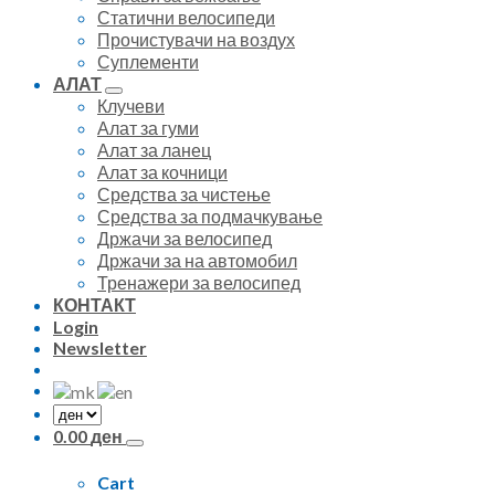
Статични велосипеди
Прочистувачи на воздух
Суплементи
АЛАТ
Клучеви
Алат за гуми
Алат за ланец
Алат за кочници
Средства за чистење
Средства за подмачкување
Држачи за велосипед
Држачи за на автомобил
Тренажери за велосипед
КОНТАКТ
Login
Newsletter
0.00
ден
Cart