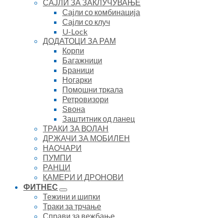
САЈЛИ ЗА ЗАКЛУЧУВАЊЕ
Сајли со комбинација
Сајли со клуч
U-Lock
ДОДАТОЦИ ЗА РАМ
Корпи
Багажници
Браници
Ногарки
Помошни тркала
Ретровизори
Ѕвона
Заштитник од ланец
ТРАКИ ЗА ВОЛАН
ДРЖАЧИ ЗА МОБИЛЕН
НАОЧАРИ
ПУМПИ
РАНЦИ
КАМЕРИ И ДРОНОВИ
ФИТНЕС
Тежини и шипки
Траки за трчање
Справи за вежбање