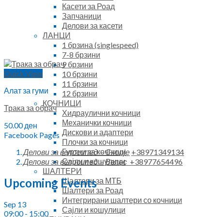
Касети за Роад
Запчаници
Делови за касети
ЛАНЦИ
1 брзина (singlespeed)
7-8 брзини
9 брзини
Quick View
10 брзини
11 брзини
Алат за гуми
12 брзини
КОЧНИЦИ
Трака за обрач
Хидраулични кочници
Механички кочници
50.00
ден
Дискови и адаптери
Facebook Pages
Плочки за кочници
Гуртни за кочници
Делови за велосипед – Скопје
+38971349134
Сајли и кошулици
Делови за велосипед – Велес
+38977654496
ШАЛТЕРИ
Шалтери за МТБ
Upcoming Events
Шалтери за Роад
Интегрирани шалтери со кочници
Sep
13
Сајли и кошулици
09:00
-
15:00