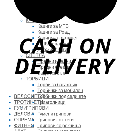
Кондури за МТБ
Кондури за Роад
Камашни
КАЦИГИ
Кациги за МТБ
Кациги за Роад
Кациги за тротинет
FullFace кациги
Детски кациги
СВЕТЛА
Предни и задни
Предни светла
Задни светла
ТОРБИЦИ
Торби за багажник
Торбички за мобилен
Торбички под седиште
ВЕЛОСИПЕДИ
Триаголници
ТРОТИНЕТИ
ГРИПОВИ
ГУМИ
Гумени грипови
ДЕЛОВИ
Грипови со стеги
ОПРЕМА
Грипови со рокчиња
ФИТНЕС