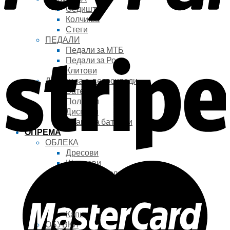
Седишта
Колчиња
Стеги
ПЕДАЛИ
Педали за МТБ
Педали за Роад
Клитови
Делови за е-велосипеди
Батерии
Полначи
Дисплеи
Брави за батерии
ОПРЕМА
ОБЛЕКА
Дресови
Шорцеви
Оклопи за тело
Ракавици
Чорапи
Јакни
Капи
ОБУВКИ