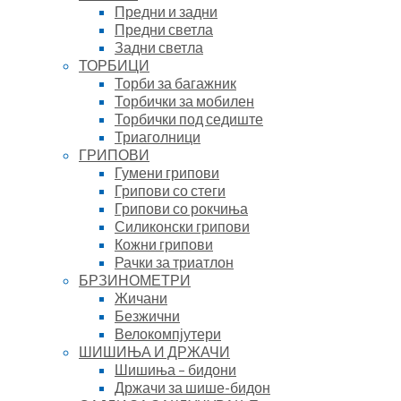
Предни и задни
Предни светла
Задни светла
ТОРБИЦИ
Торби за багажник
Торбички за мобилен
Торбички под седиште
Триаголници
ГРИПОВИ
Гумени грипови
Грипови со стеги
Грипови со рокчиња
Силиконски грипови
Кожни грипови
Рачки за триатлон
БРЗИНОМЕТРИ
Жичани
Безжични
Велокомпјутери
ШИШИЊА И ДРЖАЧИ
Шишиња – бидони
Држачи за шише-бидон