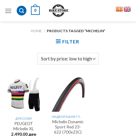
Skip
0
to
content
HOME
/
PRODUCTS TAGGED “MICHELIN”
FILTER
НАДВОРЕШНИ ГУМИ 28"
ДРЕСОВИ
Michelin Dynamic
PEUGEOT
Sport Red 23-
Michelin XL
622 (700x23C)
2,490.00
ден